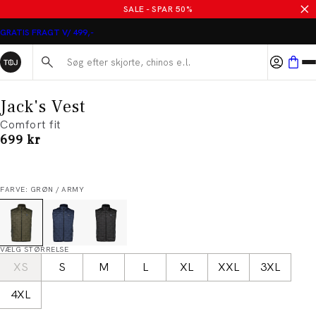
SALE - SPAR 50%
GRATIS FRAGT V/ 499,-
Søg her...
Jack's Vest
Comfort fit
I alt (inkl. rabat)
699 kr
FARVE: GRØN / ARMY
VÆLG STØRRELSE
XS
S
M
L
XL
XXL
3XL
4XL