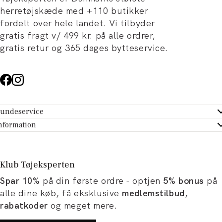
herretøjskæde med +110 butikker
fordelt over hele landet. Vi tilbyder
gratis fragt v/ 499 kr. på alle ordrer,
gratis retur og 365 dages bytteservice.
undeservice
ndeservice - Hjælpecenter
nformation
m Tøjeksperten
ontakt
tikker
turportal
Klub Tøjeksperten
spiration og artikler
rtryd dit køb
Spar 10%
på din første ordre - optjen
5% bonus
på
ørrelsesguide
avekort
alle dine køb, få eksklusive
medlemstilbud
,
b og karriere
turnering
rabatkoder
og meget mere.
okumentation