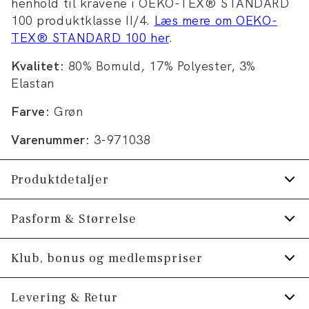
henhold til kravene i OEKO-TEX® STANDARD
100 produktklasse II/4.
Læs mere om OEKO-
TEX® STANDARD 100 her
.
Kvalitet:
80% Bomuld, 17% Polyester, 3%
Elastan
Farve:
Grøn
Varenummer:
3-971038
Produktdetaljer
Fremstillet i bomuldsblend med stretch for
Pasform & Størrelse
ekstra komfort.
Klub, bonus og medlemspriser
Certificeret med OEKO-TEX® STANDARD
Størrelsesguide
100.
Tilmeld dig Klub Tøjeksperten helt gratis.
Levering & Retur
Findes i én størrelse.