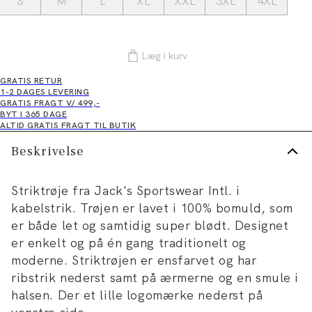
S
M
L
XL
XXL
3XL
4XL
Læg i kurv
GRATIS RETUR
1-2 DAGES LEVERING
GRATIS FRAGT V/ 499,-
BYT I 365 DAGE
ALTID GRATIS FRAGT TIL BUTIK
Beskrivelse
Striktrøje fra Jack's Sportswear Intl. i
kabelstrik. Trøjen er lavet i 100% bomuld, som
er både let og samtidig super blødt. Designet
er enkelt og på én gang traditionelt og
moderne. Striktrøjen er ensfarvet og har
ribstrik nederst samt på ærmerne og en smule i
halsen. Der et lille logomærke nederst på