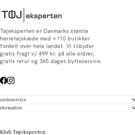
Tøjeksperten er Danmarks største
herretøjskæde med +110 butikker
fordelt over hele landet. Vi tilbyder
gratis fragt v/ 499 kr. på alle ordrer,
gratis retur og 365 dages bytteservice.
undeservice
ndeservice - Hjælpecenter
nformation
m Tøjeksperten
ontakt
tikker
turportal
Klub Tøjeksperten
spiration og artikler
rtryd dit køb