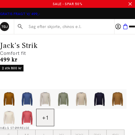
SALE - SPAR 50%
GRATIS FRAGT V/ 499,-
Søg her...
Jack's Strik
Comfort fit
I alt (inkl. rabat)
499 kr
2 stk 800 kr
+
1
VÆLG STØRRELSE