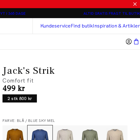
Relaxed loose fit Chinos - 2 stk 800 kr
YT I 365 DAGE
ALTID GRATIS FRAGT TIL BUTIK
Bison
Cashmere Touch Bukser
Kundeservice
Find butik
Inspiration & Artikler
Jack's Strik
Comfort fit
I alt (inkl. rabat)
499 kr
2 stk 800 kr
FARVE: BLÅ / BLUE SKY MEL