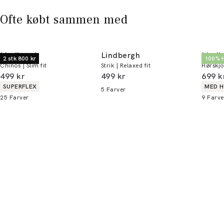
Ofte købt sammen med
Lindbergh
Lindbergh
Lindb
2 stk 800 kr
100% 
Chinos | Slim fit
Strik | Relaxed fit
Hørskjo
I alt (inkl. rabat)
I alt (inkl. rabat)
I alt 
499 kr
499 kr
699 k
Produkt egenskaber
Produ
SUPERFLEX
MED 
5
Farver
25
Farver
9
Farve