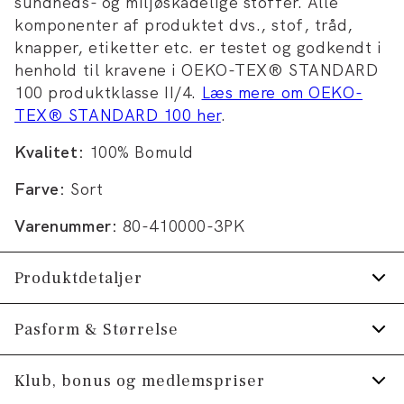
sundheds- og miljøskadelige stoffer. Alle
komponenter af produktet dvs., stof, tråd,
knapper, etiketter etc. er testet og godkendt i
henhold til kravene i OEKO-TEX® STANDARD
100 produktklasse II/4.
Læs mere om OEKO-
TEX® STANDARD 100 her
.
Kvalitet:
100% Bomuld
Farve:
Sort
Varenummer:
80-410000-3PK
Produktdetaljer
Broderet logo på venstre bryst.
Pasform & Størrelse
T-shirten har rund hals.
Fit:
Comfort fit
Klub, bonus og medlemspriser
De melerede T-shirts er lavet i