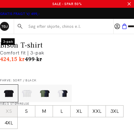
SALE - SPAR 50%
GRATIS FRAGT V/ 499,-
Søg her...
3-pak
Bison T-shirt
Comfort fit | 3-pak
I alt (uden rabat)
424,15 kr
499 kr
FARVE: SORT / BLACK
VÆLG STØRRELSE
XS
S
M
L
XL
XXL
3XL
4XL