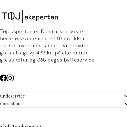
Tøjeksperten er Danmarks største
herretøjskæde med +110 butikker
fordelt over hele landet. Vi tilbyder
gratis fragt v/ 499 kr. på alle ordrer,
gratis retur og 365 dages bytteservice.
undeservice
ndeservice - Hjælpecenter
nformation
m Tøjeksperten
ontakt
tikker
turportal
Klub Tøjeksperten