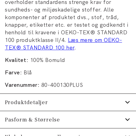
overholder standardens strenge krav for
sundheds- og miljøskadelige stoffer. Alle
komponenter af produktet dvs., stof, tråd,
knapper, etiketter etc. er testet og godkendt i
henhold til kravene i OEKO-TEX® STANDARD
100 produktklasse II/4.
Læs mere om OEKO-
TEX® STANDARD 100 her
.
Kvalitet:
100% Bomuld
Farve:
Blå
Varenummer:
80-400130PLUS
Produktdetaljer
Logomærke nederst på venstre side.
Pasform & Størrelse
Logo printet henover brystet.