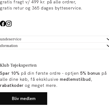
gratis fragt v/ 499 kr. på alle ordrer,
gratis retur og 365 dages bytteservice.
undeservice
ndeservice - Hjælpecenter
nformation
m Tøjeksperten
ontakt
tikker
turportal
Klub Tøjeksperten
spiration og artikler
rtryd dit køb
Spar 10%
på din første ordre - optjen
5% bonus
på
ørrelsesguide
avekort
alle dine køb, få eksklusive
medlemstilbud
,
b og karriere
turnering
rabatkoder
og meget mere.
okumentation
Bliv medlem