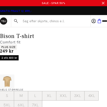
SALE - SPAR 50%
GRATIS FRAGT V/ 499,-
Søg her...
Bison T-shirt
Comfort fit
Produkt egenskaber
PLUS SIZE
I alt (inkl. rabat)
249 kr
2 stk 400 kr
VÆLG STØRRELSE
S
M
L
XL
XXL
3XL
4XL
5XL
6XL
7XL