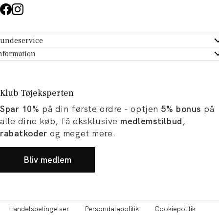
undeservice
ndeservice - Hjælpecenter
nformation
m Tøjeksperten
ontakt
tikker
turportal
Klub Tøjeksperten
spiration og artikler
rtryd dit køb
Spar 10%
på din første ordre - optjen
5% bonus
på
ørrelsesguide
avekort
alle dine køb, få eksklusive
medlemstilbud
,
b og karriere
turnering
rabatkoder
og meget mere.
okumentation
Bliv medlem
Handelsbetingelser
Persondatapolitik
Cookiepolitik