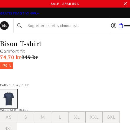
SALE - SPAR 50%
GRATIS FRAGT V/ 499,-
Søg her...
Bison T-shirt
Comfort fit
I alt (uden rabat)
74,70 kr
249 kr
-70 %
FARVE: BLÅ / BLUE
VÆLG STØRRELSE
XS
S
M
L
XL
XXL
3XL
4XL