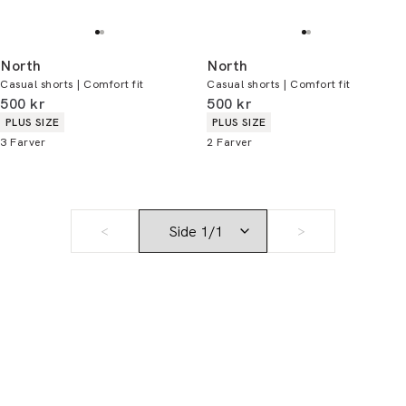
North
North
Casual shorts | Comfort fit
Casual shorts | Comfort fit
I alt (inkl. rabat)
I alt (inkl. rabat)
500 kr
500 kr
Produkt egenskaber
Produkt egenskaber
PLUS SIZE
PLUS SIZE
3
Farver
2
Farver