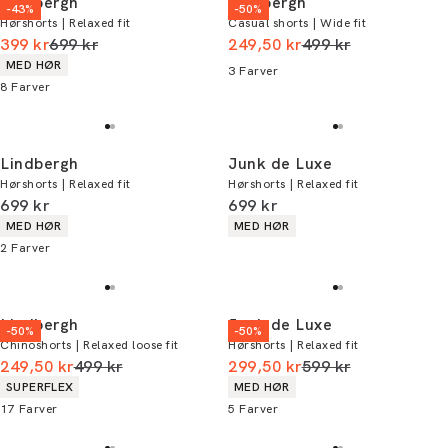
Lindbergh
Lindbergh
-43%
-50%
Hørshorts | Relaxed fit
Casual shorts | Wide fit
I alt (uden rabat)
I alt (uden rabat)
399 kr
699 kr
249,50 kr
499 kr
Produkt egenskaber
MED HØR
3
Farver
8
Farver
Lindbergh
Junk de Luxe
Hørshorts | Relaxed fit
Hørshorts | Relaxed fit
I alt (inkl. rabat)
I alt (inkl. rabat)
699 kr
699 kr
Produkt egenskaber
Produkt egenskaber
MED HØR
MED HØR
2
Farver
Lindbergh
Junk de Luxe
-50%
-50%
Chinoshorts | Relaxed loose fit
Hørshorts | Relaxed fit
I alt (uden rabat)
I alt (uden rabat)
249,50 kr
499 kr
299,50 kr
599 kr
Produkt egenskaber
Produkt egenskaber
SUPERFLEX
MED HØR
17
Farver
5
Farver