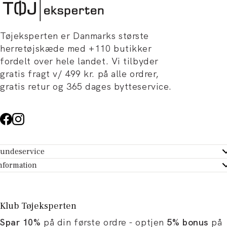
Tøjeksperten er Danmarks største
herretøjskæde med +110 butikker
fordelt over hele landet. Vi tilbyder
gratis fragt v/ 499 kr. på alle ordrer,
gratis retur og 365 dages bytteservice.
undeservice
ndeservice - Hjælpecenter
nformation
m Tøjeksperten
ontakt
tikker
turportal
Klub Tøjeksperten
spiration og artikler
rtryd dit køb
Spar 10%
på din første ordre - optjen
5% bonus
på
ørrelsesguide
avekort