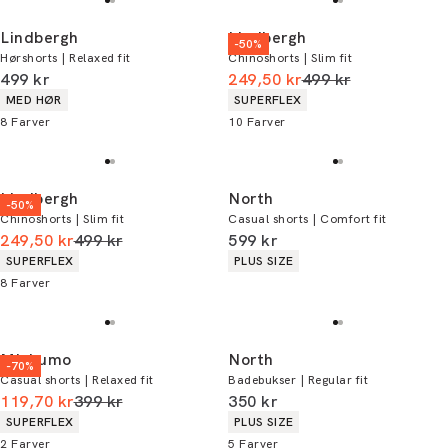
Lindbergh
Lindbergh
-50%
Hørshorts | Relaxed fit
Chinoshorts | Slim fit
I alt (inkl. rabat)
I alt (uden rabat)
499 kr
249,50 kr
499 kr
Produkt egenskaber
Produkt egenskaber
MED HØR
SUPERFLEX
8
Farver
10
Farver
Lindbergh
North
-50%
Chinoshorts | Slim fit
Casual shorts | Comfort fit
I alt (uden rabat)
I alt (inkl. rabat)
249,50 kr
499 kr
599 kr
Produkt egenskaber
Produkt egenskaber
SUPERFLEX
PLUS SIZE
8
Farver
Mishumo
North
-70%
Casual shorts | Relaxed fit
Badebukser | Regular fit
I alt (uden rabat)
I alt (inkl. rabat)
119,70 kr
399 kr
350 kr
Produkt egenskaber
Produkt egenskaber
SUPERFLEX
PLUS SIZE
2
Farver
5
Farver