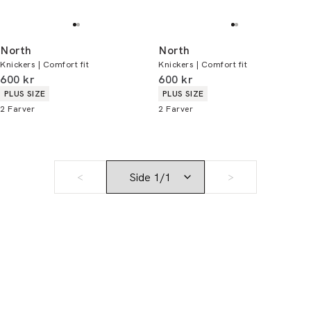
North
North
Knickers | Comfort fit
Knickers | Comfort fit
I alt (inkl. rabat)
I alt (inkl. rabat)
600 kr
600 kr
Produkt egenskaber
Produkt egenskaber
PLUS SIZE
PLUS SIZE
2
Farver
2
Farver