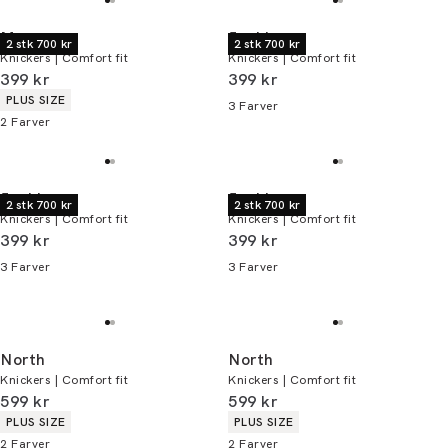
Morgan
Jack's
2 stk 700 kr
2 stk 700 kr
Knickers | Comfort fit
Knickers | Comfort fit
I alt (inkl. rabat)
I alt (inkl. rabat)
399 kr
399 kr
Produkt egenskaber
PLUS SIZE
3
Farver
2
Farver
Jack's
Jack's
2 stk 700 kr
2 stk 700 kr
Knickers | Comfort fit
Knickers | Comfort fit
I alt (inkl. rabat)
I alt (inkl. rabat)
399 kr
399 kr
3
Farver
3
Farver
North
North
Knickers | Comfort fit
Knickers | Comfort fit
I alt (inkl. rabat)
I alt (inkl. rabat)
599 kr
599 kr
Produkt egenskaber
Produkt egenskaber
PLUS SIZE
PLUS SIZE
2
Farver
2
Farver