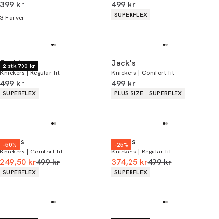
I alt (inkl. rabat)
I alt (inkl. rabat)
399 kr
499 kr
Produkt egenskaber
SUPERFLEX
3
Farver
Jack's
Jack's
2 stk 700 kr
Knickers | Regular fit
Knickers | Comfort fit
I alt (inkl. rabat)
I alt (inkl. rabat)
499 kr
499 kr
Produkt egenskaber
Produkt egenskaber
SUPERFLEX
PLUS SIZE
SUPERFLEX
Jack's
Jack's
-50%
-25%
Knickers | Comfort fit
Knickers | Regular fit
I alt (uden rabat)
I alt (uden rabat)
249,50 kr
499 kr
374,25 kr
499 kr
Produkt egenskaber
Produkt egenskaber
SUPERFLEX
SUPERFLEX