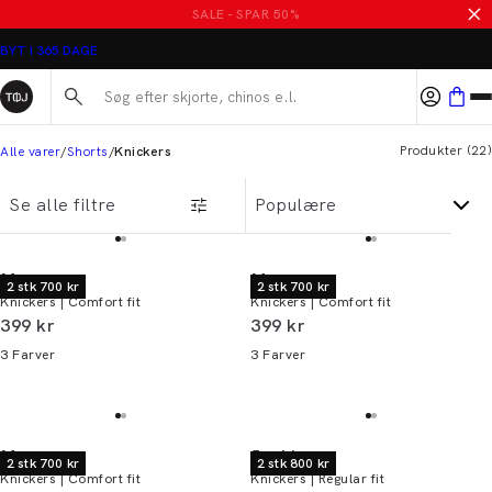
SALE - SPAR 50%
BYT I 365 DAGE
Søg her...
Produkter
(
22
)
Alle varer
Shorts
Knickers
Se alle filtre
Morgan
Morgan
2 stk 700 kr
2 stk 700 kr
Knickers | Comfort fit
Knickers | Comfort fit
I alt (inkl. rabat)
I alt (inkl. rabat)
399 kr
399 kr
3
Farver
3
Farver
Morgan
Jack's
2 stk 700 kr
2 stk 800 kr
Knickers | Comfort fit
Knickers | Regular fit