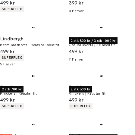
I alt (inkl. rabat)
I alt (inkl. rabat)
499 kr
399 kr
Produkt egenskaber
SUPERFLEX
4
Farver
Lindbergh
Lindbergh
2 stk 800 kr / 3 stk 1000 kr
Bermudashorts | Relaxed loose fit
Casual shorts | Relaxed fit
I alt (inkl. rabat)
I alt (inkl. rabat)
499 kr
499 kr
Produkt egenskaber
SUPERFLEX
7
Farver
5
Farver
Jack's
Jack's
2 stk 700 kr
2 stk 800 kr
Knickers | Regular fit
Knickers | Regular fit
I alt (inkl. rabat)
I alt (inkl. rabat)
499 kr
499 kr
Produkt egenskaber
Produkt egenskaber
SUPERFLEX
SUPERFLEX