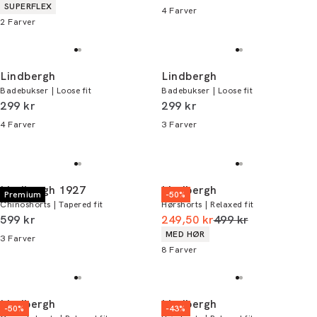
Produkt egenskaber
SUPERFLEX
4
Farver
2
Farver
Lindbergh
Lindbergh
Badebukser | Loose fit
Badebukser | Loose fit
I alt (inkl. rabat)
I alt (inkl. rabat)
299 kr
299 kr
4
Farver
3
Farver
Lindbergh 1927
Lindbergh
Premium
-50%
Chinoshorts | Tapered fit
Hørshorts | Relaxed fit
I alt (inkl. rabat)
I alt (uden rabat)
599 kr
249,50 kr
499 kr
Produkt egenskaber
MED HØR
3
Farver
8
Farver
Lindbergh
Lindbergh
-50%
-43%