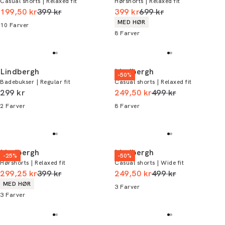
Casual shorts | Relaxed fit
Hørshorts | Relaxed fit
I alt (uden rabat)
I alt (uden rabat)
199,50 kr
399 kr
399 kr
699 kr
Produkt egenskaber
MED HØR
10
Farver
8
Farver
Lindbergh
Lindbergh
-50%
Badebukser | Regular fit
Casual shorts | Relaxed fit
I alt (inkl. rabat)
I alt (uden rabat)
299 kr
249,50 kr
499 kr
2
Farver
8
Farver
Lindbergh
Lindbergh
-25%
-50%
Hørshorts | Relaxed fit
Casual shorts | Wide fit
I alt (uden rabat)
I alt (uden rabat)
299,25 kr
399 kr
249,50 kr
499 kr
Produkt egenskaber
MED HØR
3
Farver
3
Farver