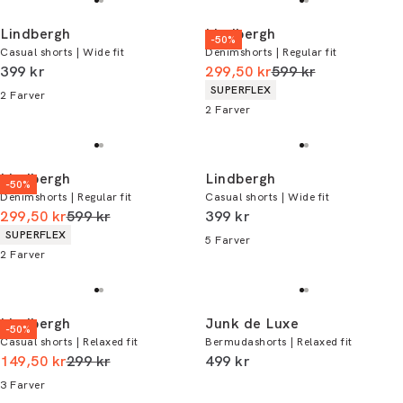
Lindbergh
Lindbergh
-50%
Casual shorts | Wide fit
Denimshorts | Regular fit
I alt (inkl. rabat)
I alt (uden rabat)
399 kr
299,50 kr
599 kr
Produkt egenskaber
SUPERFLEX
2
Farver
2
Farver
Lindbergh
Lindbergh
-50%
Denimshorts | Regular fit
Casual shorts | Wide fit
I alt (uden rabat)
I alt (inkl. rabat)
299,50 kr
599 kr
399 kr
Produkt egenskaber
SUPERFLEX
5
Farver
2
Farver
Lindbergh
Junk de Luxe
-50%
Casual shorts | Relaxed fit
Bermudashorts | Relaxed fit
I alt (uden rabat)
I alt (inkl. rabat)
149,50 kr
299 kr
499 kr
3
Farver