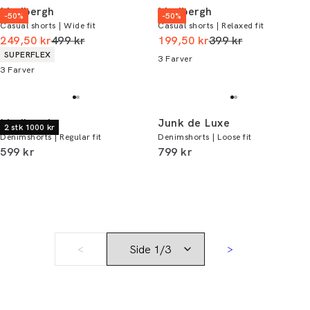
Lindbergh
Lindbergh
-50%
-50%
Casual shorts | Wide fit
Casual shorts | Relaxed fit
I alt (uden rabat)
I alt (uden rabat)
249,50 kr
499 kr
199,50 kr
399 kr
Produkt egenskaber
SUPERFLEX
3
Farver
3
Farver
Lindbergh
Junk de Luxe
2 stk 1000 kr
Denimshorts | Regular fit
Denimshorts | Loose fit
I alt (inkl. rabat)
I alt (inkl. rabat)
599 kr
799 kr