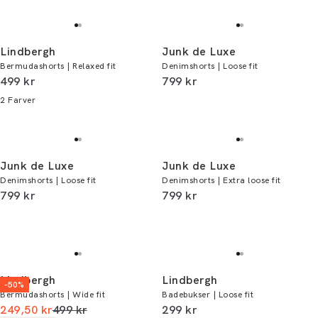
Lindbergh
Junk de Luxe
Bermudashorts | Relaxed fit
Denimshorts | Loose fit
I alt (inkl. rabat)
I alt (inkl. rabat)
499 kr
799 kr
2
Farver
Junk de Luxe
Junk de Luxe
Denimshorts | Loose fit
Denimshorts | Extra loose fit
I alt (inkl. rabat)
I alt (inkl. rabat)
799 kr
799 kr
Lindbergh
Lindbergh
-50%
Bermudashorts | Wide fit
Badebukser | Loose fit
I alt (uden rabat)
I alt (inkl. rabat)
249,50 kr
499 kr
299 kr