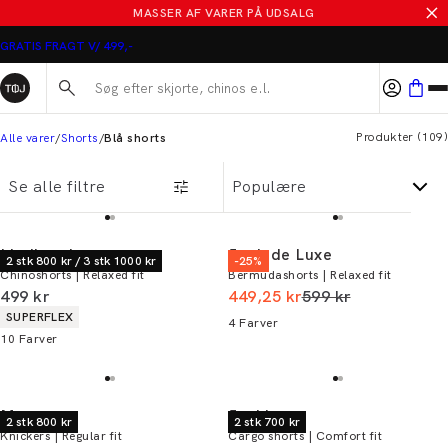
MASSER AF VARER PÅ UDSALG
Søg her...
Produkter
(
109
)
Alle varer
Shorts
Blå shorts
Se alle filtre
Lindbergh
Junk de Luxe
2 stk 800 kr / 3 stk 1000 kr
-25%
Chinoshorts | Relaxed fit
Bermudashorts | Relaxed fit
I alt (inkl. rabat)
I alt (uden rabat)
499 kr
449,25 kr
599 kr
Produkt egenskaber
SUPERFLEX
4
Farver
10
Farver
Morgan
Jack's
2 stk 800 kr
2 stk 700 kr
Knickers | Regular fit
Cargo shorts | Comfort fit