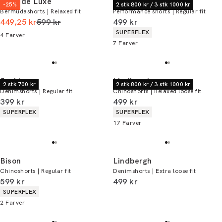
Junk de Luxe
Lindbergh
-25%
2 stk 800 kr / 3 stk 1000 kr
Bermudashorts | Relaxed fit
Performance shorts | Regular fit
I alt (uden rabat)
I alt (inkl. rabat)
449,25 kr
599 kr
499 kr
Produkt egenskaber
SUPERFLEX
4
Farver
7
Farver
Jack's
Lindbergh
2 stk 700 kr
2 stk 800 kr / 3 stk 1000 kr
Denimshorts | Regular fit
Chinoshorts | Relaxed loose fit
I alt (inkl. rabat)
I alt (inkl. rabat)
399 kr
499 kr
Produkt egenskaber
Produkt egenskaber
SUPERFLEX
SUPERFLEX
17
Farver
Bison
Lindbergh
Chinoshorts | Regular fit
Denimshorts | Extra loose fit
I alt (inkl. rabat)
I alt (inkl. rabat)
599 kr
499 kr
Produkt egenskaber
SUPERFLEX
2
Farver