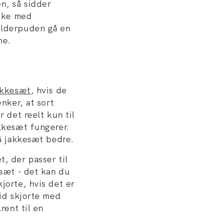
n, så sidder
ekke med
ulderpuden gå en
ne.
akkesæt
, hvis de
ænker, at sort
r det reelt kun til
akkesæt fungerer.
lå jakkesæt bedre.
, der passer til
esæt - det kan du
jorte, hvis det er
vid skjorte med
rent til en