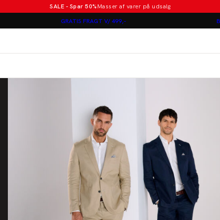
SALE - Spar 50%
Masser af varer på udsalg
Poloer i nye farver
GRATIS FRAGT V/ 499,-
B
Lindbergh
Jakkesæt fra 1499 kr.
er