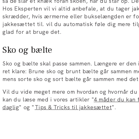
så de slår et knæk foran skoen, når du står op. De
Hos Eksperten vil vi altid anbefale, at du tager j
skrædder, hvis ærmerne eller bukselængden er for
jakkesættet til. vil du automatisk føle dig mere ti
glad for at bruge det.
Sko og bælte
Sko og bælte skal passe sammen. Længere er den i
ret klare: Brune sko og brunt bælte går sammen m
mens sorte sko og sort bælte går sammen med det 
Vil du vide meget mere om hvordan og hvornår du 
kan du læse med i vores artikler "
4 måder du kan få
daglig
" og "
Tips & Tricks til jakkesættet
".