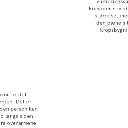
vurderingss
kompromis med 
størrelse, me
den pæne sil
kropsbygnin
hvorfor det
enten. Det er
nden person kan
d langs siden.
fra overarmene