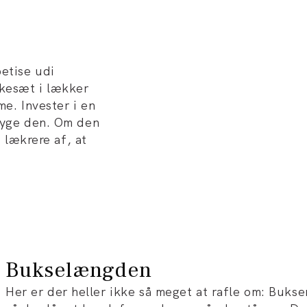
etise udi
kkesæt i lækker
me. Invester i en
tryge den. Om den
e lækrere af, at
Bukselængden
Her er der heller ikke så meget at rafle om: Bukse