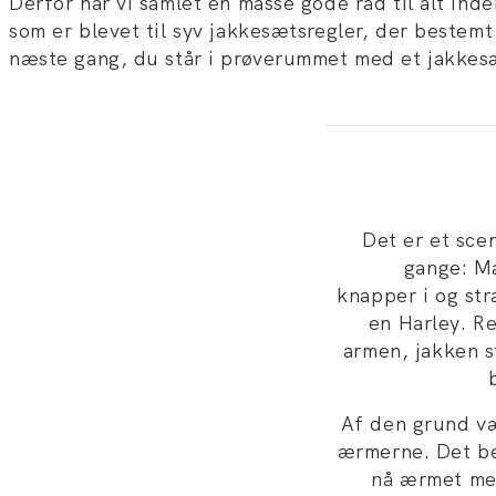
Derfor har vi samlet en masse gode råd til alt ind
som er blevet til syv jakkesætsregler, der bestemt 
næste gang, du står i prøverummet med et jakkes
Det er et scen
gange: M
knapper i og st
en Harley. Re
armen, jakken 
Af den grund væ
ærmerne. Det be
nå ærmet med