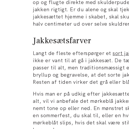
op og flugte direkte med skulderpude
jakken rigtigt. Er du alene og skal tj
jakkesættet hjemme i skabet, skal sk
halv centimeter ud over selve skuldre
Jakkesætsfarver
Langt de fleste efterspørger et
sort j
ikke er vant til at gå i jakkesæt. De t
passer til alt, men traditionsmæssigt e
bryllup og begravelse, at det sorte j
Resten af tiden virker det grå eller b
Hvis man er på udkig efter jakkesættet
alt, vil vi anbefale det mørkeblå jakk
nemt tone op eller ned. En mønstret sk
en sommerfest, du skal til, eller en h
mørkeblåt slips, hvis det skal være stil