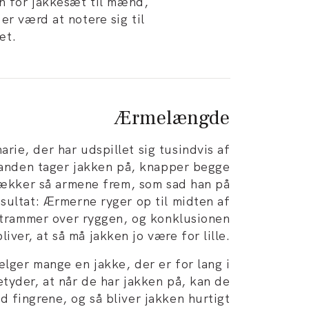
en for jakkesæt til mænd,
er værd at notere sig til
æt.
Ærmelængde
arie, der har udspillet sig tusindvis af
anden tager jakken på, knapper begge
rækker så armene frem, som sad han på
sultat: Ærmerne ryger op til midten af
strammer over ryggen, og konklusionen
bliver, at så må jakken jo være for lille.
lger mange en jakke, der er for lang i
tyder, at når de har jakken på, kan de
 fingrene, og så bliver jakken hurtigt