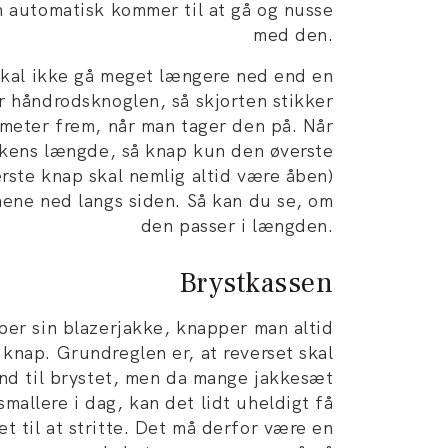
n automatisk kommer til at gå og nusse
med den.
al ikke gå meget længere ned end en
r håndrodsknoglen, så skjorten stikker
meter frem, når man tager den på. Når
kkens længde, så knap kun den øverste
rste knap skal nemlig altid være åben)
mene ned langs siden. Så kan du se, om
den passer i længden.
Brystkassen
er sin blazerjakke, knapper man altid
knap. Grundreglen er, at reverset skal
ind til brystet, men da mange jakkesæt
 smallere i dag, kan det lidt uheldigt få
et til at stritte. Det må derfor være en