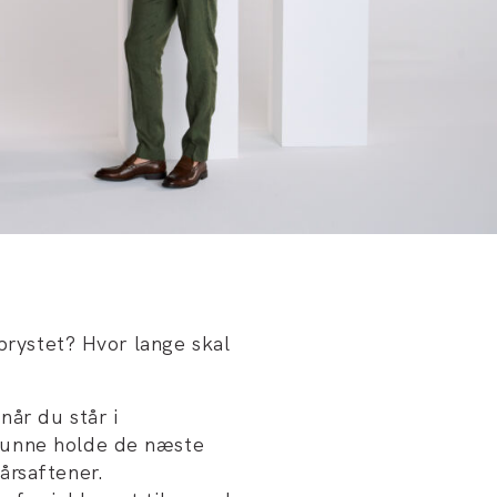
 brystet? Hvor lange skal
når du står i
kunne holde de næste
årsaftener.