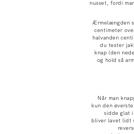
nusset, fordi ma
Ærmelængden sk
centimeter ove
halvanden centi
du tester ja
knap (den nede
og hold så ar
Når man knapp
kun den øverste 
sidde glat 
bliver lavet lidt
revers