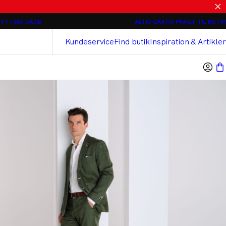
Relaxed loose fit Chinos - 2 stk 800 kr
YT I 365 DAGE
ALTID GRATIS FRAGT TIL BUTIK
Bison
Cashmere Touch Bukser
Kundeservice
Find butik
Inspiration & Artikler