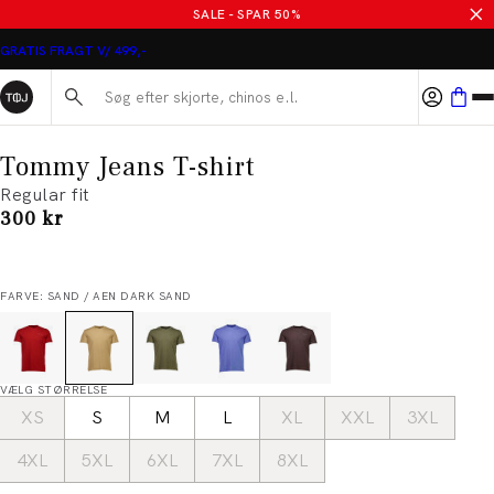
SALE - SPAR 50%
GRATIS FRAGT V/ 499,-
Søg her...
Tommy Jeans T-shirt
Regular fit
I alt (inkl. rabat)
300 kr
FARVE: SAND / AEN DARK SAND
VÆLG STØRRELSE
XS
S
M
L
XL
XXL
3XL
4XL
5XL
6XL
7XL
8XL