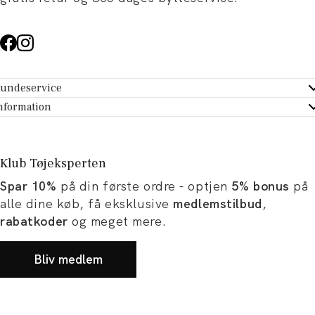
undeservice
ndeservice - Hjælpecenter
nformation
m Tøjeksperten
ontakt
tikker
turportal
Klub Tøjeksperten
spiration og artikler
rtryd dit køb
Spar 10%
på din første ordre - optjen
5% bonus
på
ørrelsesguide
avekort
alle dine køb, få eksklusive
medlemstilbud
,
b og karriere
turnering
rabatkoder
og meget mere.
okumentation
Bliv medlem