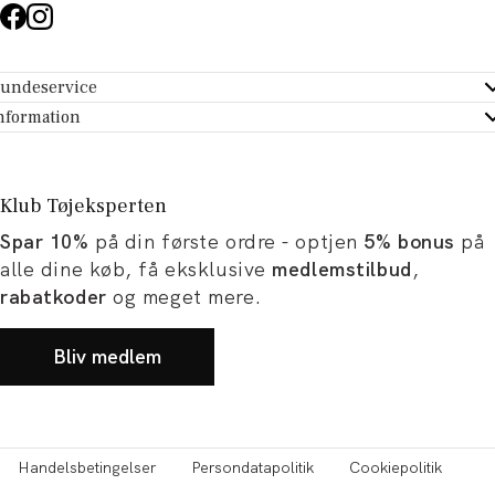
undeservice
ndeservice - Hjælpecenter
nformation
m Tøjeksperten
ontakt
tikker
turportal
Klub Tøjeksperten
spiration og artikler
rtryd dit køb
Spar 10%
på din første ordre - optjen
5% bonus
på
ørrelsesguide
avekort
alle dine køb, få eksklusive
medlemstilbud
,
b og karriere
turnering
rabatkoder
og meget mere.
okumentation
Bliv medlem
Handelsbetingelser
Persondatapolitik
Cookiepolitik