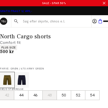
SALE - SPAR 50%
GRATIS FRAGT V/ 499,-
Søg her...
North Cargo shorts
Comfort fit
Produkt egenskaber
PLUS SIZE
I alt (inkl. rabat)
500 kr
FARVE: GRØN / 670 ARMY GREEN
VÆLG STØRRELSE
42
44
46
48
50
52
54