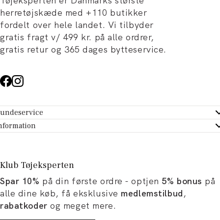
Tøjeksperten er Danmarks største
herretøjskæde med +110 butikker
fordelt over hele landet. Vi tilbyder
gratis fragt v/ 499 kr. på alle ordrer,
gratis retur og 365 dages bytteservice.
undeservice
ndeservice - Hjælpecenter
nformation
m Tøjeksperten
ontakt
tikker
turportal
Klub Tøjeksperten
spiration og artikler
rtryd dit køb
Spar 10%
på din første ordre - optjen
5% bonus
på
ørrelsesguide
avekort
alle dine køb, få eksklusive
medlemstilbud
,
b og karriere
turnering
rabatkoder
og meget mere.
okumentation