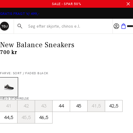
SALE - SPAR 50%
GRATIS FRAGT V/ 499,-
Søg her...
New Balance Sneakers
I alt (inkl. rabat)
700 kr
FARVE: SORT / FADED BLACK
VÆLG STØRRELSE
41
42
43
44
45
41,5
42,5
44,5
45,5
46,5