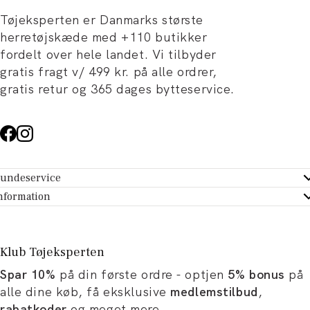
Tøjeksperten er Danmarks største
herretøjskæde med +110 butikker
fordelt over hele landet. Vi tilbyder
gratis fragt v/ 499 kr. på alle ordrer,
gratis retur og 365 dages bytteservice.
undeservice
ndeservice - Hjælpecenter
nformation
m Tøjeksperten
ontakt
tikker
turportal
Klub Tøjeksperten
spiration og artikler
rtryd dit køb
Spar 10%
på din første ordre - optjen
5% bonus
på
ørrelsesguide
avekort
alle dine køb, få eksklusive
medlemstilbud
,
b og karriere
turnering
rabatkoder
og meget mere.