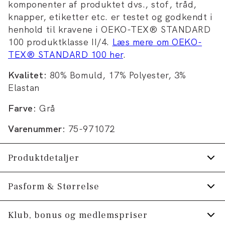
komponenter af produktet dvs., stof, tråd,
knapper, etiketter etc. er testet og godkendt i
henhold til kravene i OEKO-TEX® STANDARD
100 produktklasse II/4.
Læs mere om OEKO-
TEX® STANDARD 100 her
.
Kvalitet:
80% Bomuld, 17% Polyester, 3%
Elastan
Farve:
Grå
Varenummer:
75-971072
Produktdetaljer
Certificeret med OEKO-TEX® STANDARD
Pasform & Størrelse
100.
Klub, bonus og medlemspriser
Fremstillet i bomuldsblend med stretch for
Størrelsesguide