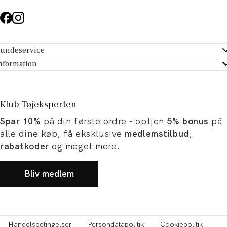
undeservice
ndeservice - Hjælpecenter
nformation
m Tøjeksperten
ontakt
tikker
turportal
Klub Tøjeksperten
spiration og artikler
rtryd dit køb
Spar 10%
på din første ordre - optjen
5% bonus
på
ørrelsesguide
avekort
alle dine køb, få eksklusive
medlemstilbud
,
b og karriere
turnering
rabatkoder
og meget mere.
okumentation
Bliv medlem
Handelsbetingelser
Persondatapolitik
Cookiepolitik