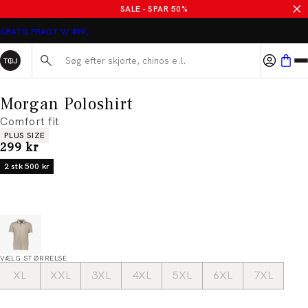
SALE - SPAR 50%
GRATIS FRAGT V/ 499,-
Søg her...
Morgan Poloshirt
Comfort fit
Produkt egenskaber
PLUS SIZE
I alt (inkl. rabat)
299 kr
2 stk 500 kr
VÆLG STØRRELSE
XL
XXL
3XL
4XL
5XL
6XL
7XL