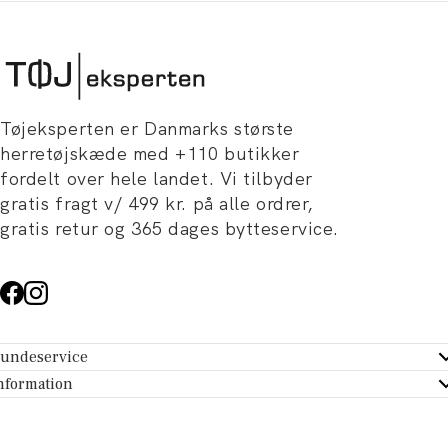
Tøjeksperten er Danmarks største
herretøjskæde med +110 butikker
fordelt over hele landet. Vi tilbyder
gratis fragt v/ 499 kr. på alle ordrer,
gratis retur og 365 dages bytteservice.
undeservice
ndeservice - Hjælpecenter
nformation
m Tøjeksperten
ontakt
tikker
turportal