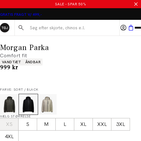
SALE - SPAR 50%
GRATIS FRAGT V/ 499,-
Søg her...
Morgan Parka
Comfort fit
Produkt egenskaber
VANDTÆT
ÅNDBAR
I alt (inkl. rabat)
999 kr
FARVE: SORT / BLACK
VÆLG STØRRELSE
XS
S
M
L
XL
XXL
3XL
4XL