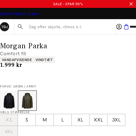
SALE - SPAR 50%
GRATIS FRAGT V/ 499,-
Søg her...
Morgan Parka
Comfort fit
Produkt egenskaber
VANDAFVISENDE
VINDTÆT
I alt (inkl. rabat)
1.999 kr
FARVE: GRØN / ARMY
VÆLG STØRRELSE
XS
S
M
L
XL
XXL
3XL
4XL