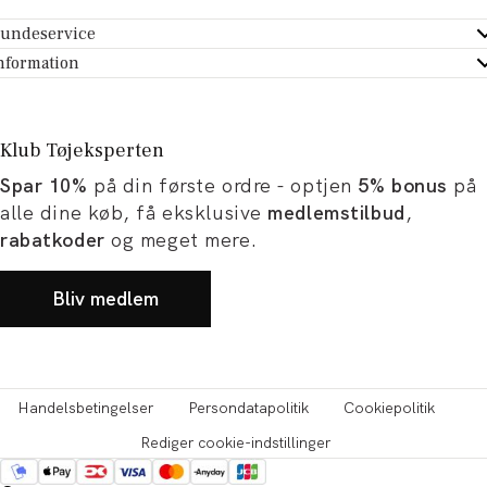
undeservice
ndeservice - Hjælpecenter
nformation
m Tøjeksperten
ontakt
tikker
turportal
Klub Tøjeksperten
spiration og artikler
rtryd dit køb
Spar 10%
på din første ordre - optjen
5% bonus
på
ørrelsesguide
avekort
alle dine køb, få eksklusive
medlemstilbud
,
b og karriere
turnering
rabatkoder
og meget mere.
okumentation
Bliv medlem
Handelsbetingelser
Persondatapolitik
Cookiepolitik
Rediger cookie-indstillinger