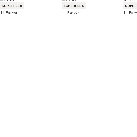
alle butikker og online.
Produkt egenskaber
Produkt egenskaber
Produ
SUPERFLEX
SUPERFLEX
SUPER
11
Farver
11
Farver
11
Farv
Bliv medlem
* Rabatten gælder alle ikke-nedsatte varer.