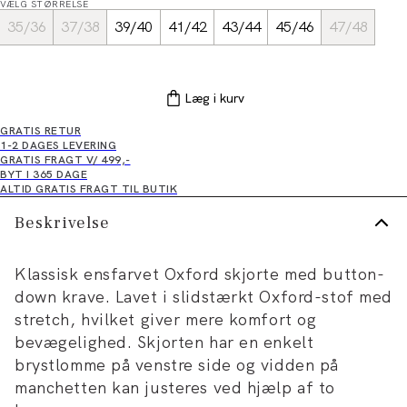
VÆLG STØRRELSE
35/36
37/38
39/40
41/42
43/44
45/46
47/48
Læg i kurv
GRATIS RETUR
1-2 DAGES LEVERING
GRATIS FRAGT V/ 499,-
BYT I 365 DAGE
ALTID GRATIS FRAGT TIL BUTIK
Beskrivelse
Klassisk ensfarvet Oxford skjorte med button-
down krave. Lavet i slidstærkt Oxford-stof med
stretch, hvilket giver mere komfort og
bevægelighed. Skjorten har en enkelt
brystlomme på venstre side og vidden på
manchetten kan justeres ved hjælp af to