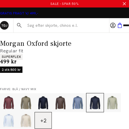
SALE - SPAR 50%
GRATIS FRAGT V/ 499,-
Søg her...
Morgan Oxford skjorte
Regular fit
Produkt egenskaber
SUPERFLEX
I alt (inkl. rabat)
499 kr
2 stk 800 kr
FARVE: BLÅ / NAVY MIX
+
2