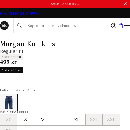
SALE - SPAR 50%
GRATIS FRAGT V/ 499,-
Søg her...
Morgan Knickers
Regular fit
Produkt egenskaber
SUPERFLEX
I alt (inkl. rabat)
499 kr
2 stk 700 kr
FARVE: BLÅ / CLEAR BLUE
VÆLG STØRRELSE
XS
S
M
L
XL
XXL
3XL