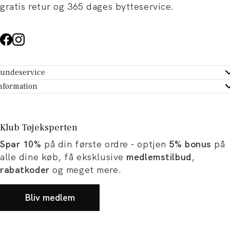
gratis retur og 365 dages bytteservice.
undeservice
ndeservice - Hjælpecenter
nformation
m Tøjeksperten
ontakt
tikker
turportal
Klub Tøjeksperten
spiration og artikler
rtryd dit køb
Spar 10%
på din første ordre - optjen
5% bonus
på
ørrelsesguide
avekort
alle dine køb, få eksklusive
medlemstilbud
,
b og karriere
turnering
rabatkoder
og meget mere.
okumentation
Bliv medlem