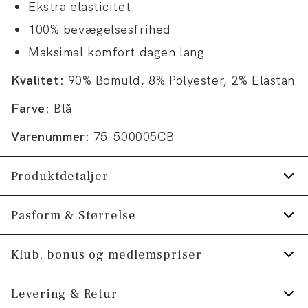
Ekstra elasticitet
100% bevægelsesfrihed
Maksimal komfort dagen lang
Kvalitet:
90% Bomuld, 8% Polyester, 2% Elastan
Farve:
Blå
Varenummer:
75-500005CB
Produktdetaljer
Lavet med Superflex, der giver ekstra
Pasform & Størrelse
elasticitet og komfor.
Fit:
Regular fit
Klub, bonus og medlemspriser
Der er gylp med lynlås.
Mærke med logo på linningen.
Almindelig pasform, der hverken er løs eller
Tilmeld dig Klub Tøjeksperten helt gratis.
Levering & Retur
stram.
Der er to lommer, samt en møntlomme, foran