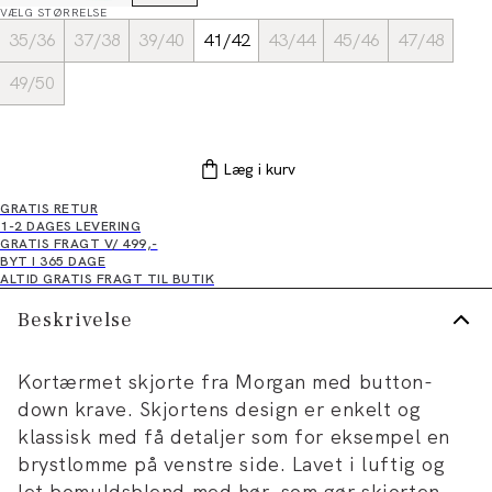
VÆLG STØRRELSE
35/36
37/38
39/40
41/42
43/44
45/46
47/48
49/50
Læg i kurv
GRATIS RETUR
1-2 DAGES LEVERING
GRATIS FRAGT V/ 499,-
BYT I 365 DAGE
ALTID GRATIS FRAGT TIL BUTIK
Beskrivelse
Kortærmet skjorte fra Morgan med button-
down krave. Skjortens design er enkelt og
klassisk med få detaljer som for eksempel en
brystlomme på venstre side. Lavet i luftig og
let bomuldsblend med hør, som gør skjorten