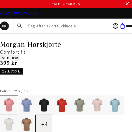
SALE - SPAR 50%
GRATIS FRAGT V/ 499,-
Søg her...
Morgan Hørskjorte
Comfort fit
Produkt egenskaber
MED HØR
I alt (inkl. rabat)
399 kr
2 stk 700 kr
FARVE: RØD / PINK
+
4