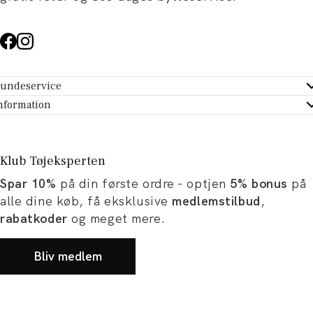
undeservice
ndeservice - Hjælpecenter
nformation
m Tøjeksperten
ontakt
tikker
turportal
Klub Tøjeksperten
spiration og artikler
rtryd dit køb
Spar 10%
på din første ordre - optjen
5% bonus
på
ørrelsesguide
avekort
alle dine køb, få eksklusive
medlemstilbud
,
b og karriere
turnering
rabatkoder
og meget mere.
okumentation
Bliv medlem