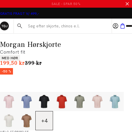
SALE - SPAR 50%
GRATIS FRAGT V/ 499,-
Søg her...
Morgan Hørskjorte
Comfort fit
Produkt egenskaber
MED HØR
I alt (uden rabat)
199,50 kr
399 kr
-50 %
+
4
VÆLG STØRRELSE