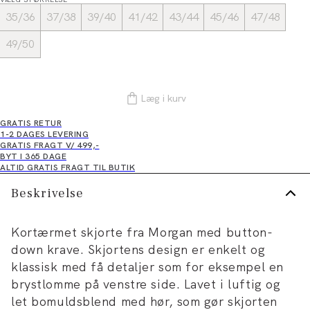
35/36
37/38
39/40
41/42
43/44
45/46
47/48
49/50
Læg i kurv
GRATIS RETUR
1-2 DAGES LEVERING
GRATIS FRAGT V/ 499,-
BYT I 365 DAGE
ALTID GRATIS FRAGT TIL BUTIK
Beskrivelse
Kortærmet skjorte fra Morgan med button-
down krave. Skjortens design er enkelt og
klassisk med få detaljer som for eksempel en
brystlomme på venstre side. Lavet i luftig og
let bomuldsblend med hør, som gør skjorten