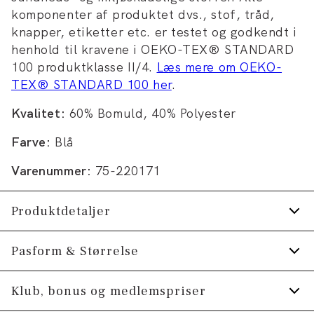
komponenter af produktet dvs., stof, tråd,
knapper, etiketter etc. er testet og godkendt i
henhold til kravene i OEKO-TEX® STANDARD
100 produktklasse II/4.
Læs mere om OEKO-
TEX® STANDARD 100 her
.
Kvalitet:
60% Bomuld, 40% Polyester
Farve:
Blå
Varenummer:
75-220171
Produktdetaljer
Certificeret med OEKO-TEX® STANDARD
Pasform & Størrelse
100.
Fit:
Comfort fit
Klub, bonus og medlemspriser
Fremstillet i behagelig bomuldsblend.