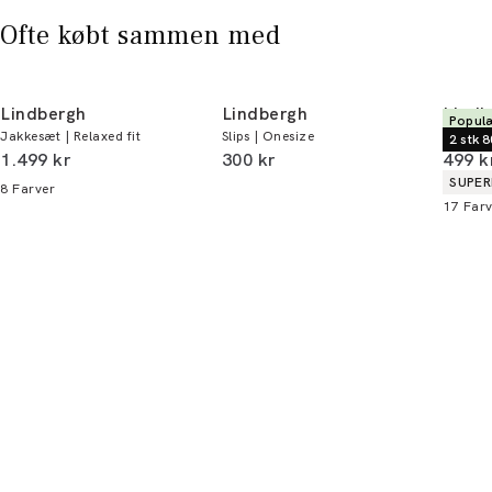
Ofte købt sammen med
Lindbergh
Lindbergh
Lindb
Populæ
Jakkesæt | Relaxed fit
Slips | Onesize
Chinosh
2 stk 8
I alt (inkl. rabat)
I alt (inkl. rabat)
I alt 
1.499 kr
300 kr
499 k
Produ
SUPER
8
Farver
17
Farv