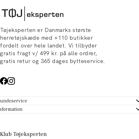
Tøjeksperten er Danmarks største
herretøjskæde med +110 butikker
fordelt over hele landet. Vi tilbyder
gratis fragt v/ 499 kr. på alle ordrer,
gratis retur og 365 dages bytteservice.
undeservice
ndeservice - Hjælpecenter
nformation
m Tøjeksperten
ontakt
tikker
turportal
Klub Tøjeksperten
spiration og artikler
rtryd dit køb