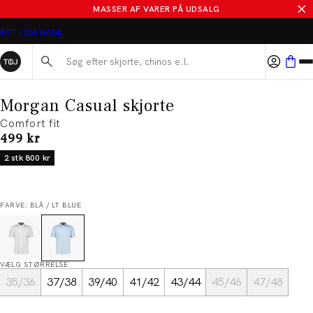
MASSER AF VARER PÅ UDSALG
BYT I 365 DAGE
Søg her...
Morgan Casual skjorte
Comfort fit
I alt (inkl. rabat)
499 kr
2 stk 800 kr
FARVE: BLÅ / LT BLUE
VÆLG STØRRELSE
35/36
37/38
39/40
41/42
43/44
45/46
47/48