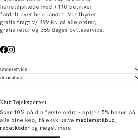
herretøjskæde med +110 butikker
fordelt over hele landet. Vi tilbyder
gratis fragt v/ 499 kr. på alle ordrer,
gratis retur og 365 dages bytteservice.
undeservice
ndeservice - Hjælpecenter
nformation
m Tøjeksperten
ontakt
tikker
turportal
Klub Tøjeksperten
spiration og artikler
rtryd dit køb
Spar 10%
på din første ordre - optjen
5% bonus
på
ørrelsesguide
avekort
alle dine køb, få eksklusive
medlemstilbud
,
b og karriere
turnering
rabatkoder
og meget mere.
okumentation