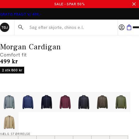
SALE - SPAR 50%
GRATIS FRAGT V/ 499,-
Søg her...
Morgan Cardigan
Comfort fit
I alt (inkl. rabat)
499 kr
2 stk 800 kr
VÆLG STØRRELSE