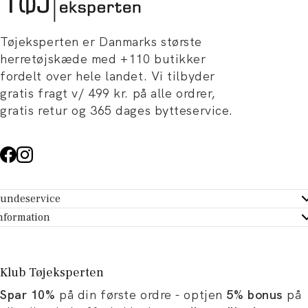
Tøjeksperten er Danmarks største
herretøjskæde med +110 butikker
fordelt over hele landet. Vi tilbyder
gratis fragt v/ 499 kr. på alle ordrer,
gratis retur og 365 dages bytteservice.
undeservice
ndeservice - Hjælpecenter
nformation
m Tøjeksperten
ontakt
tikker
turportal
Klub Tøjeksperten
spiration og artikler
rtryd dit køb
Spar 10%
på din første ordre - optjen
5% bonus
på
ørrelsesguide
avekort