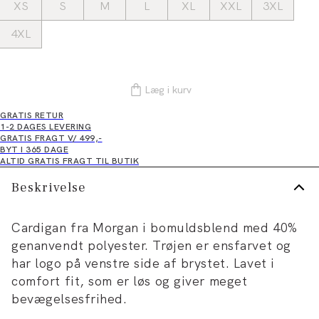
XS
S
M
L
XL
XXL
3XL
4XL
Læg i kurv
GRATIS RETUR
1-2 DAGES LEVERING
GRATIS FRAGT V/ 499,-
BYT I 365 DAGE
ALTID GRATIS FRAGT TIL BUTIK
Beskrivelse
Cardigan fra Morgan i bomuldsblend med 40%
genanvendt polyester. Trøjen er ensfarvet og
har logo på venstre side af brystet. Lavet i
comfort fit, som er løs og giver meget
bevægelsesfrihed.