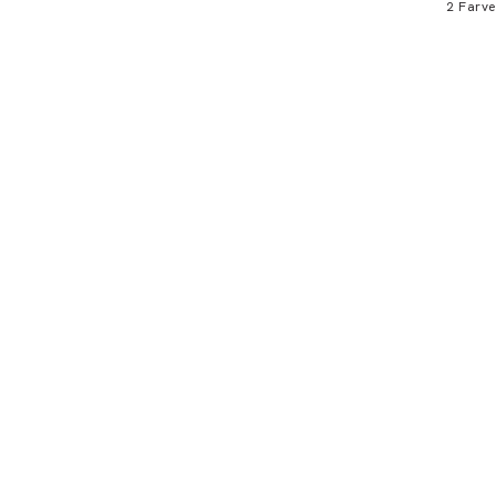
2
Farve
Bliv medlem
* Rabatten gælder alle ikke-nedsatte varer.