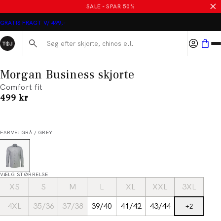
SALE - SPAR 50%
GRATIS FRAGT V/ 499,-
Søg her...
Morgan Business skjorte
Comfort fit
I alt (inkl. rabat)
499 kr
FARVE: GRÅ / GREY
VÆLG STØRRELSE
XS
S
M
L
XL
XXL
3XL
4XL
35/36
37/38
39/40
41/42
43/44
+
2