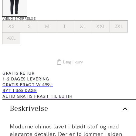
VÆLG STØRRELSE
XS
S
M
L
XL
XXL
3XL
4XL
Læg i kurv
GRATIS RETUR
1-2 DAGES LEVERING
GRATIS FRAGT V/ 499,-
BYT I 365 DAGE
ALTID GRATIS FRAGT TIL BUTIK
Beskrivelse
Moderne chinos lavet i blødt stof og med
elegante detaljer. Der er to lommer i siden