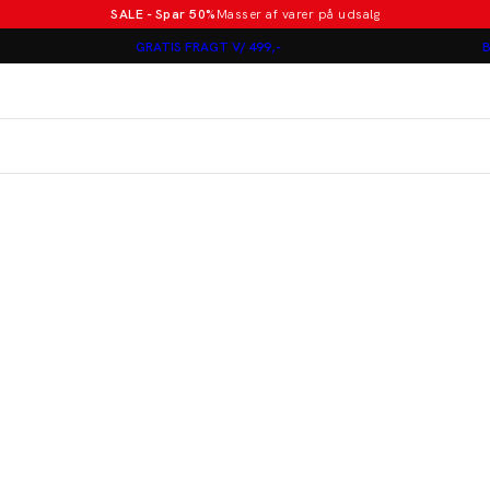
SALE - Spar 50%
Masser af varer på udsalg
Poloer i nye farver
GRATIS FRAGT V/ 499,-
B
Lindbergh
Jakkesæt fra 1499 kr.
er