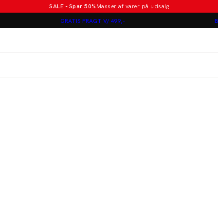
SALE - Spar 50%
Masser af varer på udsalg
Poloer i nye farver
GRATIS FRAGT V/ 499,-
B
Lindbergh
Jakkesæt fra 1499 kr.
er