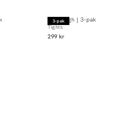
k
Lindbergh | 3-pak
3-pak
Tights
I alt (inkl. rabat)
299 kr