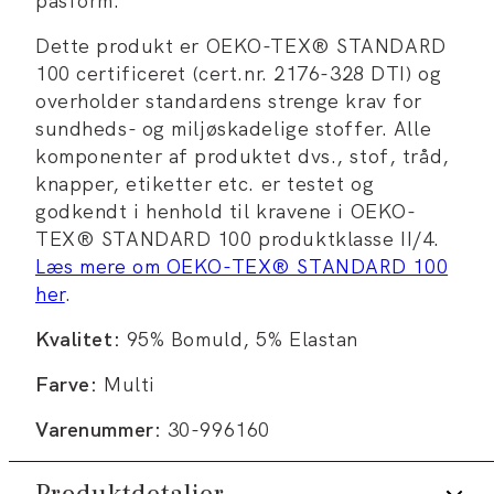
pasform.
Dette produkt er OEKO-TEX® STANDARD
100 certificeret (cert.nr. 2176-328 DTI) og
overholder standardens strenge krav for
sundheds- og miljøskadelige stoffer. Alle
komponenter af produktet dvs., stof, tråd,
knapper, etiketter etc. er testet og
godkendt i henhold til kravene i OEKO-
TEX® STANDARD 100 produktklasse II/4.
Læs mere om OEKO-TEX® STANDARD 100
her
.
Kvalitet:
95% Bomuld, 5% Elastan
Farve:
Multi
Varenummer:
30-996160