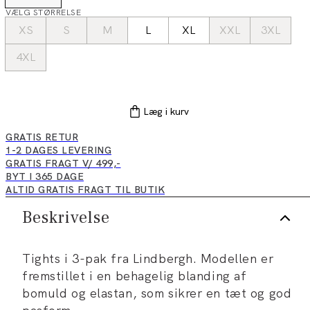
VÆLG STØRRELSE
XS
S
M
L
XL
XXL
3XL
4XL
Læg i kurv
GRATIS RETUR
1-2 DAGES LEVERING
GRATIS FRAGT V/ 499,-
BYT I 365 DAGE
ALTID GRATIS FRAGT TIL BUTIK
Beskrivelse
Tights i 3-pak fra Lindbergh. Modellen er
fremstillet i en behagelig blanding af
bomuld og elastan, som sikrer en tæt og god