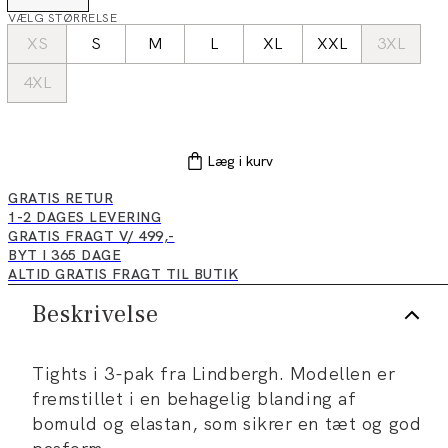
VÆLG STØRRELSE
XS
S
M
L
XL
XXL
3XL
4XL
Læg i kurv
GRATIS RETUR
1-2 DAGES LEVERING
GRATIS FRAGT V/ 499,-
BYT I 365 DAGE
ALTID GRATIS FRAGT TIL BUTIK
Beskrivelse
Tights i 3-pak fra Lindbergh. Modellen er
fremstillet i en behagelig blanding af
bomuld og elastan, som sikrer en tæt og god