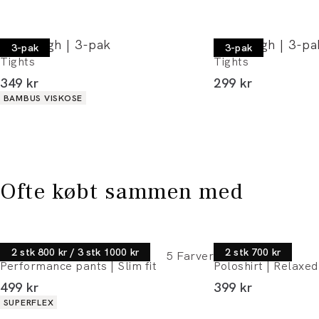
Lindbergh | 3-pak
Lindbergh | 3-pa
3-pak
3-pak
Tights
Tights
I alt (inkl. rabat)
I alt (inkl. rabat)
349 kr
299 kr
Produkt egenskaber
BAMBUS VISKOSE
Ofte købt sammen med
Lindbergh
Lindbergh
2 stk 800 kr / 3 stk 1000 kr
2 stk 700 kr
5
Farver
Performance pants | Slim fit
Poloshirt | Relaxed 
I alt (inkl. rabat)
I alt (inkl. rabat)
499 kr
399 kr
Produkt egenskaber
SUPERFLEX