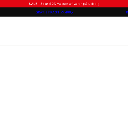
SALE - Spar 50%
Masser af varer på udsalg
Poloer i nye farver
GRATIS FRAGT V/ 499,-
B
Lindbergh
Jakkesæt fra 1499 kr.
er