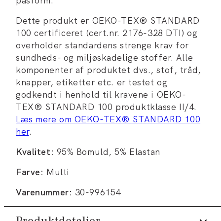
pasform.
Dette produkt er OEKO-TEX® STANDARD
100 certificeret (cert.nr. 2176-328 DTI) og
overholder standardens strenge krav for
sundheds- og miljøskadelige stoffer. Alle
komponenter af produktet dvs., stof, tråd,
knapper, etiketter etc. er testet og
godkendt i henhold til kravene i OEKO-
TEX® STANDARD 100 produktklasse II/4.
Læs mere om OEKO-TEX® STANDARD 100
her
.
Kvalitet:
95% Bomuld, 5% Elastan
Farve:
Multi
Varenummer:
30-996154