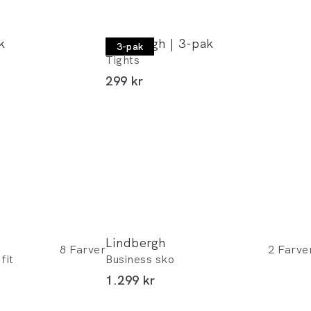
k
Lindbergh | 3-pak
3-pak
Tights
I alt (inkl. rabat)
299 kr
Lindbergh
8
Farver
2
Farve
fit
Business sko
I alt (inkl. rabat)
1.299 kr