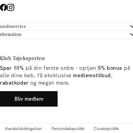
undeservice
ndeservice - Hjælpecenter
nformation
m Tøjeksperten
ontakt
tikker
turportal
Klub Tøjeksperten
spiration og artikler
rtryd dit køb
Spar 10%
på din første ordre - optjen
5% bonus
på
ørrelsesguide
avekort
alle dine køb, få eksklusive
medlemstilbud
,
b og karriere
turnering
rabatkoder
og meget mere.
okumentation
Bliv medlem
Handelsbetingelser
Persondatapolitik
Cookiepolitik