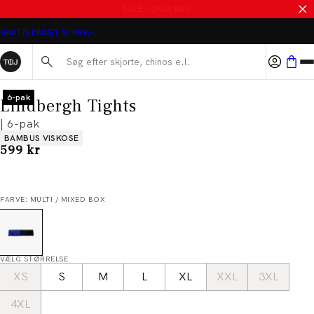
MASSER AF VARER PÅ UDSALG
GRATIS FRAGT V/ 499,-
Søg her...
6-pak
Lindbergh Tights
| 6-pak
Produkt egenskaber
BAMBUS VISKOSE
I alt (inkl. rabat)
599 kr
FARVE: MULTI / MIXED BOX
VÆLG STØRRELSE
XS
S
M
L
XL
XXL
3XL
4XL