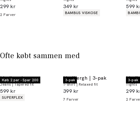
Du kan indløse din bonus 365 dage om året i
I alt (inkl. rabat)
I alt (inkl. rabat)
I alt 
299 kr
349 kr
599 k
alle butikker og online.
Produkt egenskaber
Produ
BAMBUS VISKOSE
BAMBU
2
Farver
Bliv medlem
* Rabatten gælder alle ikke-nedsatte varer.
Ofte købt sammen med
Lindbergh
Lindbergh | 3-pak
Lindb
Køb 2 par - Spar 200
3-pak
3-pak
Jeans | Tapered fit
T-shirt | Relaxed fit
Tights
I alt (inkl. rabat)
I alt (inkl. rabat)
I alt 
599 kr
399 kr
299 k
Produkt egenskaber
SUPERFLEX
7
Farver
2
Farve