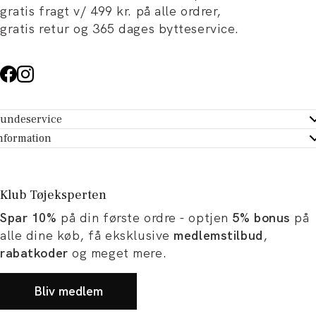
gratis fragt v/ 499 kr. på alle ordrer,
gratis retur og 365 dages bytteservice.
undeservice
ndeservice - Hjælpecenter
nformation
m Tøjeksperten
ontakt
tikker
turportal
Klub Tøjeksperten
spiration og artikler
rtryd dit køb
Spar 10%
på din første ordre - optjen
5% bonus
på
ørrelsesguide
avekort
alle dine køb, få eksklusive
medlemstilbud
,
b og karriere
turnering
rabatkoder
og meget mere.
okumentation
Bliv medlem