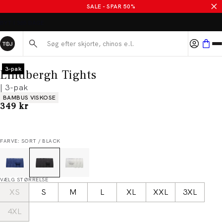
SALE - SPAR 50%
Søg her...
3-pak
Lindbergh Tights
| 3-pak
Produkt egenskaber
BAMBUS VISKOSE
I alt (inkl. rabat)
349 kr
FARVE: SORT / BLACK
VÆLG STØRRELSE
XS
S
M
L
XL
XXL
3XL
4XL