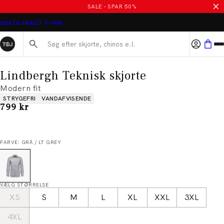
SALE - SPAR 50%
GRATIS FRAGT V/ 499,-
Søg her...
Lindbergh Teknisk skjorte
Modern fit
Produkt egenskaber
STRYGEFRI
VANDAFVISENDE
I alt (inkl. rabat)
799 kr
FARVE: GRÅ / LT GREY
VÆLG STØRRELSE
XS
S
M
L
XL
XXL
3XL
4XL