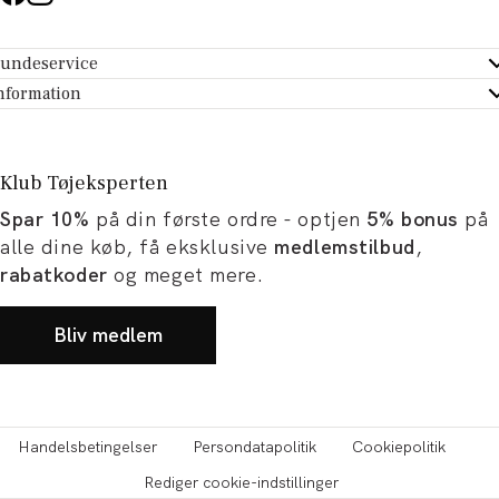
undeservice
ndeservice - Hjælpecenter
nformation
m Tøjeksperten
ontakt
tikker
turportal
Klub Tøjeksperten
spiration og artikler
rtryd dit køb
Spar 10%
på din første ordre - optjen
5% bonus
på
ørrelsesguide
avekort
alle dine køb, få eksklusive
medlemstilbud
,
b og karriere
turnering
rabatkoder
og meget mere.
okumentation
Bliv medlem
Handelsbetingelser
Persondatapolitik
Cookiepolitik
Rediger cookie-indstillinger