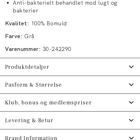
Anti-bakterielt behandlet mod lugt og
bakterier
Kvalitet:
100% Bomuld
Farve:
Grå
Varenummer:
30-242290
Produktdetaljer
Anti-bakterielt behandlet mod lugt og
Pasform & Størrelse
bakterier.
Fit:
Modern fit
Klub, bonus og medlemspriser
Fremstillet i 100% bomuld.
Manchetten har to knapper til at justere
Figursyet pasform, der stadig giver fin
Tilmeld dig Klub Tøjeksperten helt gratis.
Levering & Retur
størrelsen.
bevægelsesfrihed
Skjorten er strygefri.
Model:
Spar 10% på din første ordre *
Modellen er iført en størrelse M.,
1-2 hverdage.
Brand Information