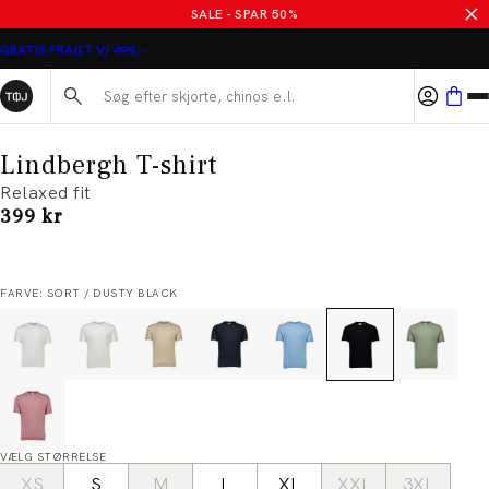
SALE - SPAR 50%
GRATIS FRAGT V/ 499,-
Søg her...
Lindbergh T-shirt
Relaxed fit
I alt (inkl. rabat)
399 kr
FARVE: SORT / DUSTY BLACK
VÆLG STØRRELSE
XS
S
M
L
XL
XXL
3XL