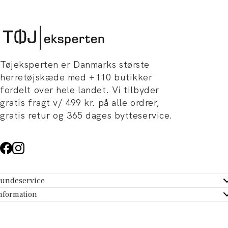
Tøjeksperten er Danmarks største
herretøjskæde med +110 butikker
fordelt over hele landet. Vi tilbyder
gratis fragt v/ 499 kr. på alle ordrer,
gratis retur og 365 dages bytteservice.
undeservice
ndeservice - Hjælpecenter
nformation
m Tøjeksperten
ontakt
tikker
turportal