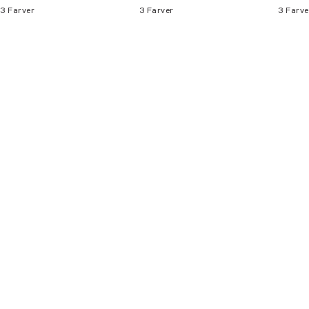
3
Farver
3
Farver
3
Farve
Bliv medlem
* Rabatten gælder alle ikke-nedsatte varer.