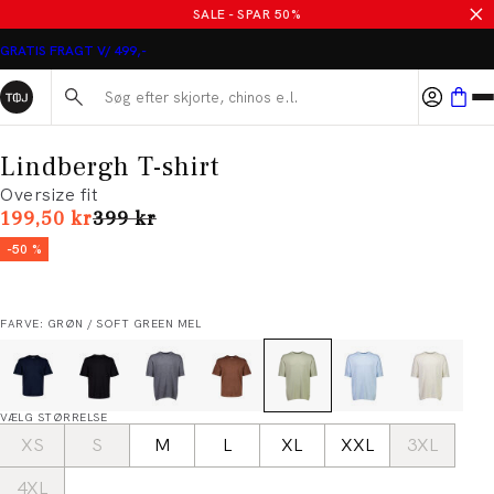
SALE - SPAR 50%
GRATIS FRAGT V/ 499,-
Søg her...
Lindbergh T-shirt
Oversize fit
I alt (uden rabat)
199,50 kr
399 kr
-50 %
FARVE: GRØN / SOFT GREEN MEL
VÆLG STØRRELSE
XS
S
M
L
XL
XXL
3XL
4XL