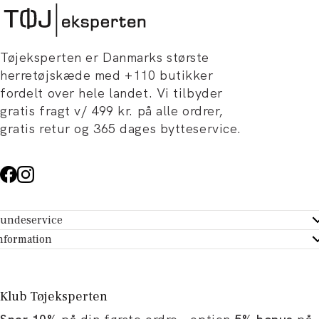
Tøjeksperten er Danmarks største
herretøjskæde med +110 butikker
fordelt over hele landet. Vi tilbyder
gratis fragt v/ 499 kr. på alle ordrer,
gratis retur og 365 dages bytteservice.
undeservice
ndeservice - Hjælpecenter
nformation
m Tøjeksperten
ontakt
tikker
turportal
Klub Tøjeksperten
spiration og artikler
rtryd dit køb