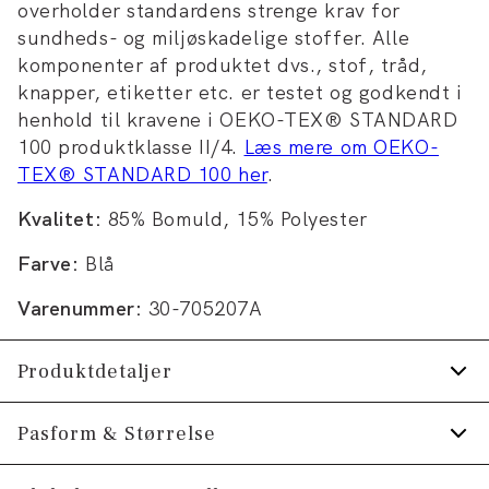
overholder standardens strenge krav for
sundheds- og miljøskadelige stoffer. Alle
komponenter af produktet dvs., stof, tråd,
knapper, etiketter etc. er testet og godkendt i
henhold til kravene i OEKO-TEX® STANDARD
100 produktklasse II/4.
Læs mere om OEKO-
TEX® STANDARD 100 her
.
Kvalitet:
85% Bomuld, 15% Polyester
Farve:
Blå
Varenummer:
30-705207A
Produktdetaljer
T-shirten har rund hals.
Pasform & Størrelse
Logomærke nederst på venstre side.