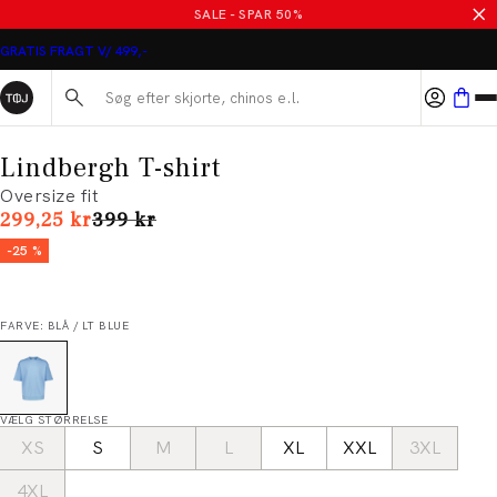
SALE - SPAR 50%
GRATIS FRAGT V/ 499,-
Søg her...
Lindbergh T-shirt
Oversize fit
I alt (uden rabat)
299,25 kr
399 kr
-25 %
FARVE: BLÅ / LT BLUE
VÆLG STØRRELSE
XS
S
M
L
XL
XXL
3XL
4XL