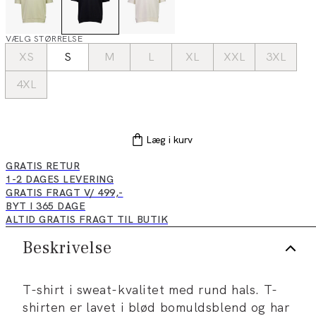
VÆLG STØRRELSE
XS
S
M
L
XL
XXL
3XL
4XL
Læg i kurv
GRATIS RETUR
1-2 DAGES LEVERING
GRATIS FRAGT V/ 499,-
BYT I 365 DAGE
ALTID GRATIS FRAGT TIL BUTIK
Beskrivelse
T-shirt i sweat-kvalitet med rund hals. T-
shirten er lavet i blød bomuldsblend og har