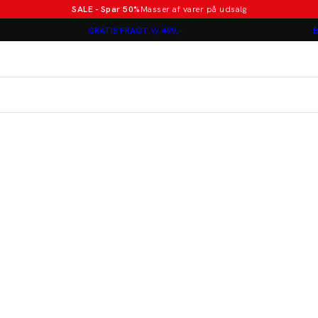
SALE - Spar 50%
Masser af varer på udsalg
Poloer i nye farver
GRATIS FRAGT V/ 499,-
B
Lindbergh
Jakkesæt fra 1499 kr.
er