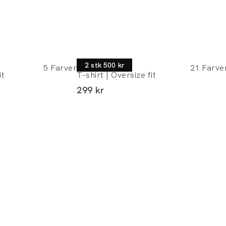
Lindbergh
2 stk 500 kr
5
Farver
21
Farve
it
T-shirt | Oversize fit
I alt (inkl. rabat)
299 kr