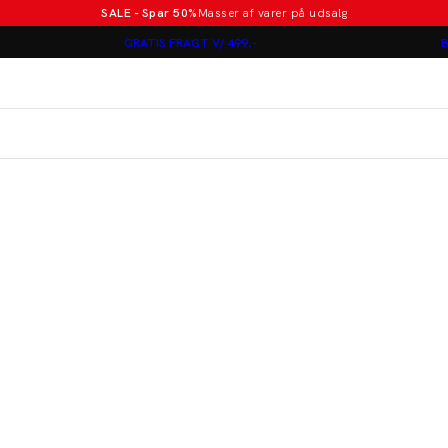
SALE - Spar 50%
Masser af varer på udsalg
Poloer i nye farver
GRATIS FRAGT V/ 499,-
B
Lindbergh
Jakkesæt fra 1499 kr.
er