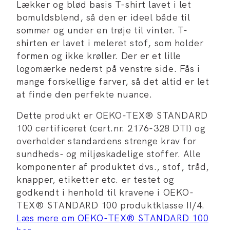
Lækker og blød basis T-shirt lavet i let
bomuldsblend, så den er ideel både til
sommer og under en trøje til vinter. T-
shirten er lavet i meleret stof, som holder
formen og ikke krøller. Der er et lille
logomærke nederst på venstre side. Fås i
mange forskellige farver, så det altid er let
at finde den perfekte nuance.
Dette produkt er OEKO-TEX® STANDARD
100 certificeret (cert.nr. 2176-328 DTI) og
overholder standardens strenge krav for
sundheds- og miljøskadelige stoffer. Alle
komponenter af produktet dvs., stof, tråd,
knapper, etiketter etc. er testet og
godkendt i henhold til kravene i OEKO-
TEX® STANDARD 100 produktklasse II/4.
Læs mere om OEKO-TEX® STANDARD 100