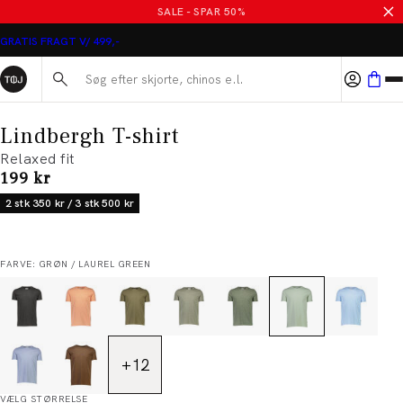
SALE - SPAR 50%
GRATIS FRAGT V/ 499,-
Søg her...
Lindbergh T-shirt
Relaxed fit
I alt (inkl. rabat)
199 kr
2 stk 350 kr / 3 stk 500 kr
FARVE: GRØN / LAUREL GREEN
+
12
VÆLG STØRRELSE