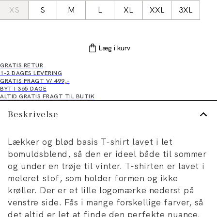
XS
S
M
L
XL
XXL
3XL
Læg i kurv
GRATIS RETUR
1-2 DAGES LEVERING
GRATIS FRAGT V/ 499,-
BYT I 365 DAGE
ALTID GRATIS FRAGT TIL BUTIK
Beskrivelse
Lækker og blød basis T-shirt lavet i let
bomuldsblend, så den er ideel både til sommer
og under en trøje til vinter. T-shirten er lavet i
meleret stof, som holder formen og ikke
krøller. Der er et lille logomærke nederst på
venstre side. Fås i mange forskellige farver, så
det altid er let at finde den perfekte nuance.