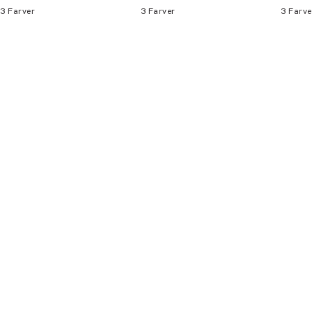
3
Farver
3
Farver
3
Farve
Bliv medlem
* Rabatten gælder alle ikke-nedsatte varer.