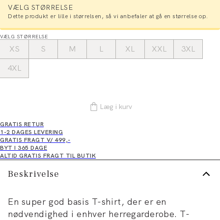
VÆLG STØRRELSE
Dette produkt er lille i størrelsen, så vi anbefaler at gå en størrelse op.
VÆLG STØRRELSE
XS
S
M
L
XL
XXL
3XL
4XL
Læg i kurv
GRATIS RETUR
1-2 DAGES LEVERING
GRATIS FRAGT V/ 499,-
BYT I 365 DAGE
ALTID GRATIS FRAGT TIL BUTIK
Beskrivelse
En super god basis T-shirt, der er en
nødvendighed i enhver herregarderobe. T-