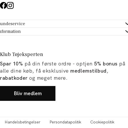
undeservice
ndeservice - Hjælpecenter
nformation
m Tøjeksperten
ontakt
tikker
turportal
Klub Tøjeksperten
spiration og artikler
rtryd dit køb
Spar 10%
på din første ordre - optjen
5% bonus
på
ørrelsesguide
avekort
alle dine køb, få eksklusive
medlemstilbud
,
b og karriere
turnering
rabatkoder
og meget mere.
okumentation
Bliv medlem
Handelsbetingelser
Persondatapolitik
Cookiepolitik