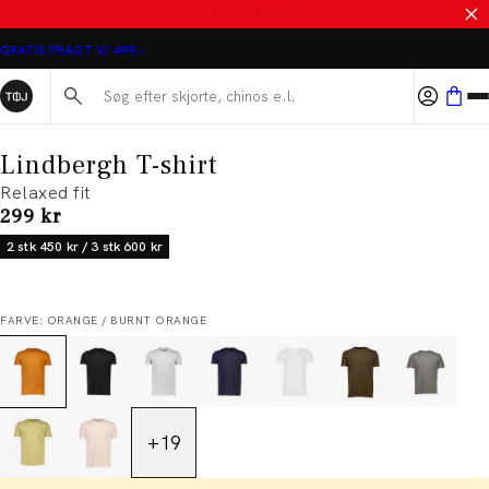
MASSER AF VARER PÅ UDSALG
GRATIS FRAGT V/ 499,-
Søg her...
Lindbergh T-shirt
Relaxed fit
I alt (inkl. rabat)
299 kr
2 stk 450 kr / 3 stk 600 kr
FARVE: ORANGE / BURNT ORANGE
+
19