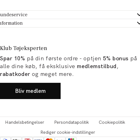
undeservice
ndeservice - Hjælpecenter
nformation
m Tøjeksperten
ontakt
tikker
turportal
Klub Tøjeksperten
spiration og artikler
rtryd dit køb
Spar 10%
på din første ordre - optjen
5% bonus
på
ørrelsesguide
avekort
alle dine køb, få eksklusive
medlemstilbud
,
b og karriere
turnering
rabatkoder
og meget mere.
okumentation
Bliv medlem
Handelsbetingelser
Persondatapolitik
Cookiepolitik
Rediger cookie-indstillinger