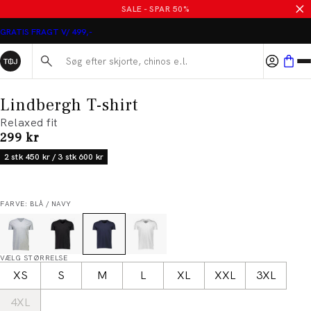
SALE - SPAR 50%
GRATIS FRAGT V/ 499,-
Søg her...
Lindbergh T-shirt
Relaxed fit
I alt (inkl. rabat)
299 kr
2 stk 450 kr / 3 stk 600 kr
FARVE: BLÅ / NAVY
VÆLG STØRRELSE
XS
S
M
L
XL
XXL
3XL
4XL