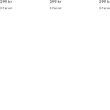
I alt (inkl. rabat)
I alt (inkl. rabat)
I alt 
299 kr
299 kr
299 k
alle butikker og online.
3
Farver
3
Farver
3
Farve
Bliv medlem
* Rabatten gælder alle ikke-nedsatte varer.