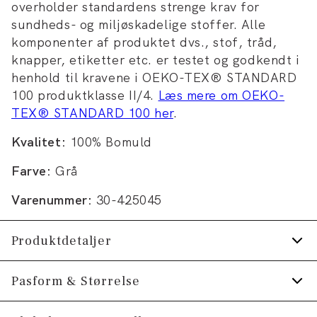
overholder standardens strenge krav for
sundheds- og miljøskadelige stoffer. Alle
komponenter af produktet dvs., stof, tråd,
knapper, etiketter etc. er testet og godkendt i
henhold til kravene i OEKO-TEX® STANDARD
100 produktklasse II/4.
Læs mere om OEKO-
TEX® STANDARD 100 her
.
Kvalitet:
100% Bomuld
Farve:
Grå
Varenummer:
30-425045
Produktdetaljer
Logomærke nederst på venstre side.
Pasform & Størrelse
Print på forsiden af T-shirten.