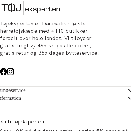
Tøjeksperten er Danmarks største
herretøjskæde med +110 butikker
fordelt over hele landet. Vi tilbyder
gratis fragt v/ 499 kr. på alle ordrer,
gratis retur og 365 dages bytteservice.
undeservice
ndeservice - Hjælpecenter
nformation
m Tøjeksperten
ontakt
tikker
turportal
Klub Tøjeksperten
spiration og artikler
rtryd dit køb