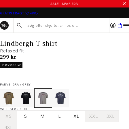
SALE - SPAR 50%
GRATIS FRAGT V/ 499,-
Søg her...
Lindbergh T-shirt
Relaxed fit
I alt (inkl. rabat)
299 kr
2 stk 500 kr
FARVE: GRÅ / GREY
VÆLG STØRRELSE
XS
S
M
L
XL
XXL
3XL
4XL