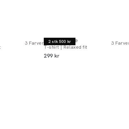
Junk de Luxe
2 stk 500 kr
3
Farver
3
Farve
t
T-shirt | Relaxed fit
I alt (inkl. rabat)
299 kr