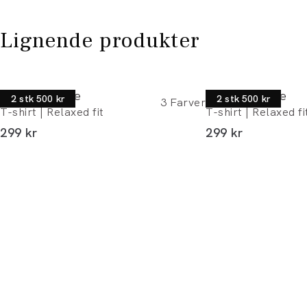
Lignende produkter
Junk de Luxe
Junk de Luxe
2 stk 500 kr
2 stk 500 kr
3
Farver
T-shirt | Relaxed fit
T-shirt | Relaxed fi
I alt (inkl. rabat)
I alt (inkl. rabat)
299 kr
299 kr