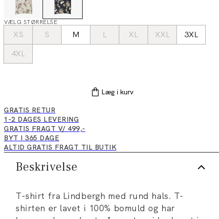
VÆLG STØRRELSE
XS
S
M
L
XL
XXL
3XL
4XL
Læg i kurv
GRATIS RETUR
1-2 DAGES LEVERING
GRATIS FRAGT V/ 499,-
BYT I 365 DAGE
ALTID GRATIS FRAGT TIL BUTIK
Beskrivelse
T-shirt fra Lindbergh med rund hals. T-
shirten er lavet i 100% bomuld og har