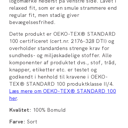
logomærke nederst på venstre side. Lavet i
relaxed fit, som er en smule strammere end
regular fit, men stadig giver
bevægelsesfrihed.
Dette produkt er OEKO-TEX® STANDARD
100 certificeret (cert.nr. 2176-328 DTI) og
overholder standardens strenge krav for
sundheds- og miljøskadelige stoffer. Alle
komponenter af produktet dvs., stof, tråd,
knapper, etiketter etc. er testet og
godkendt i henhold til kravene i OEKO-
TEX® STANDARD 100 produktklasse II/4.
Læs mere om OEKO-TEX® STANDARD 100
her
.
Kvalitet:
100% Bomuld
Farve:
Sort