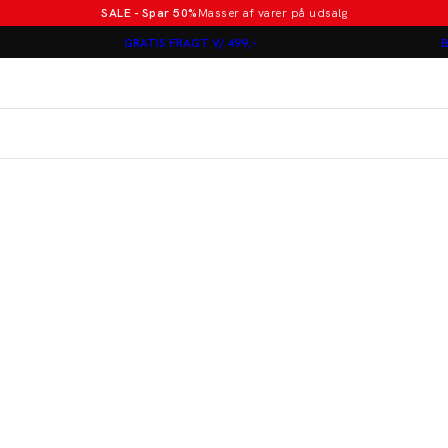
SALE - Spar 50%
Masser af varer på udsalg
Poloer i nye farver
GRATIS FRAGT V/ 499,-
B
Lindbergh
Jakkesæt fra 1499 kr.
er