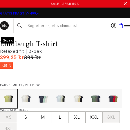
SALE - SPAR 50%
GRATIS FRAGT V/ 499,-
Søg her...
3-pak
Lindbergh T-shirt
Relaxed fit | 3-pak
I alt (uden rabat)
299,25 kr
399 kr
-25 %
FARVE: MULTI / BL-LG-DG
VÆLG STØRRELSE
XS
S
M
L
XL
XXL
3XL
4XL