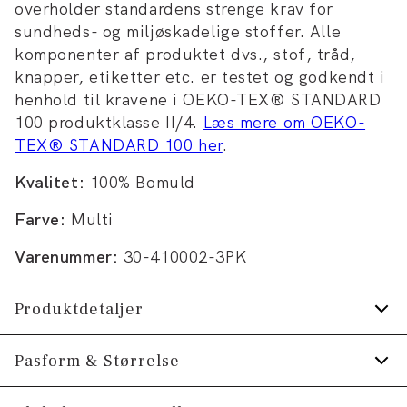
overholder standardens strenge krav for
sundheds- og miljøskadelige stoffer. Alle
komponenter af produktet dvs., stof, tråd,
knapper, etiketter etc. er testet og godkendt i
henhold til kravene i OEKO-TEX® STANDARD
100 produktklasse II/4.
Læs mere om OEKO-
TEX® STANDARD 100 her
.
Kvalitet:
100% Bomuld
Farve:
Multi
Varenummer:
30-410002-3PK
Produktdetaljer
De melerede T-shirts er lavet i
Pasform & Størrelse
bomuldsblend.