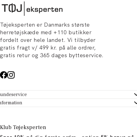
Tøjeksperten er Danmarks største
herretøjskæde med +110 butikker
fordelt over hele landet. Vi tilbyder
gratis fragt v/ 499 kr. på alle ordrer,
gratis retur og 365 dages bytteservice.
undeservice
ndeservice - Hjælpecenter
nformation
m Tøjeksperten
ontakt
tikker
turportal
Klub Tøjeksperten
spiration og artikler
rtryd dit køb