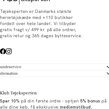
Tøjeksperten er Danmarks største
herretøjskæde med +110 butikker
fordelt over hele landet. Vi tilbyder
gratis fragt v/ 499 kr. på alle ordrer,
gratis retur og 365 dages bytteservice.
undeservice
ndeservice - Hjælpecenter
nformation
m Tøjeksperten
ontakt
tikker
turportal
Klub Tøjeksperten
spiration og artikler
rtryd dit køb
Spar 10%
på din første ordre - optjen
5% bonus
på
ørrelsesguide
avekort
alle dine køb, få eksklusive
medlemstilbud
,