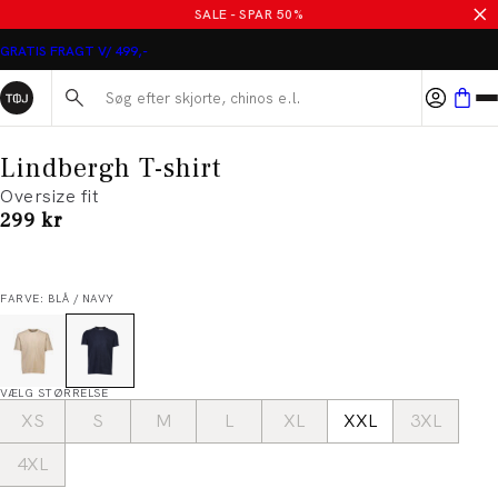
SALE - SPAR 50%
GRATIS FRAGT V/ 499,-
Søg her...
Lindbergh T-shirt
Oversize fit
I alt (inkl. rabat)
299 kr
FARVE: BLÅ / NAVY
VÆLG STØRRELSE
XS
S
M
L
XL
XXL
3XL
4XL