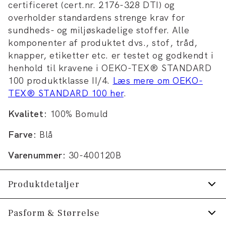
certificeret (cert.nr. 2176-328 DTI) og
overholder standardens strenge krav for
sundheds- og miljøskadelige stoffer. Alle
komponenter af produktet dvs., stof, tråd,
knapper, etiketter etc. er testet og godkendt i
henhold til kravene i OEKO-TEX® STANDARD
100 produktklasse II/4.
Læs mere om OEKO-
TEX® STANDARD 100 her
.
Kvalitet:
100% Bomuld
Farve:
Blå
Varenummer:
30-400120B
Produktdetaljer
Logomærke nederst på venstre side.
Pasform & Størrelse