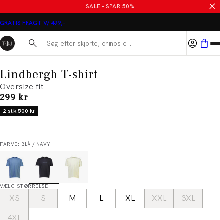
SALE - SPAR 50%
GRATIS FRAGT V/ 499,-
Søg her...
Lindbergh T-shirt
Oversize fit
I alt (inkl. rabat)
299 kr
2 stk 500 kr
FARVE: BLÅ / NAVY
VÆLG STØRRELSE
XS
S
M
L
XL
XXL
3XL
4XL