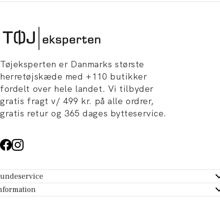
Tøjeksperten er Danmarks største
herretøjskæde med +110 butikker
fordelt over hele landet. Vi tilbyder
gratis fragt v/ 499 kr. på alle ordrer,
gratis retur og 365 dages bytteservice.
undeservice
ndeservice - Hjælpecenter
nformation
m Tøjeksperten
ontakt
tikker
turportal