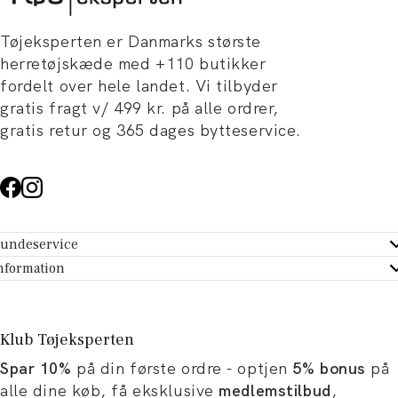
Tøjeksperten er Danmarks største
herretøjskæde med +110 butikker
fordelt over hele landet. Vi tilbyder
gratis fragt v/ 499 kr. på alle ordrer,
gratis retur og 365 dages bytteservice.
undeservice
ndeservice - Hjælpecenter
nformation
m Tøjeksperten
ontakt
tikker
turportal
Klub Tøjeksperten
spiration og artikler
rtryd dit køb
Spar 10%
på din første ordre - optjen
5% bonus
på
ørrelsesguide
avekort
alle dine køb, få eksklusive
medlemstilbud
,