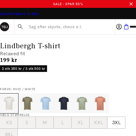
SALE - SPAR 50%
GRATIS FRAGT V/ 499,-
Søg her...
Lindbergh T-shirt
Relaxed fit
I alt (inkl. rabat)
199 kr
2 stk 350 kr / 3 stk 500 kr
FARVE: HVID / WHITE
VÆLG STØRRELSE
XS
S
M
L
XL
XXL
3XL
4XL