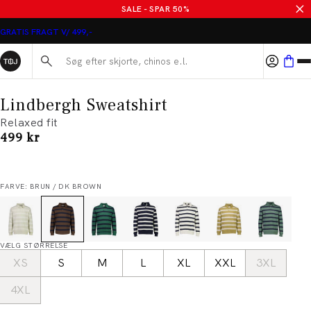
SALE - SPAR 50%
GRATIS FRAGT V/ 499,-
Søg her...
Lindbergh Sweatshirt
Relaxed fit
I alt (inkl. rabat)
499 kr
FARVE: BRUN / DK BROWN
VÆLG STØRRELSE
XS
S
M
L
XL
XXL
3XL
4XL