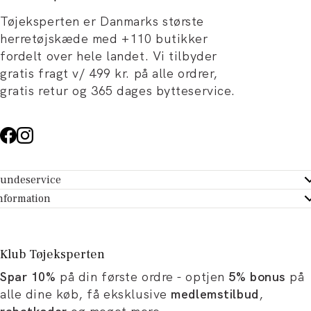
Tøjeksperten er Danmarks største
herretøjskæde med +110 butikker
fordelt over hele landet. Vi tilbyder
gratis fragt v/ 499 kr. på alle ordrer,
gratis retur og 365 dages bytteservice.
undeservice
ndeservice - Hjælpecenter
nformation
m Tøjeksperten
ontakt
tikker
turportal
Klub Tøjeksperten
spiration og artikler
rtryd dit køb
Spar 10%
på din første ordre - optjen
5% bonus
på
ørrelsesguide
avekort
alle dine køb, få eksklusive
medlemstilbud
,
b og karriere
turnering