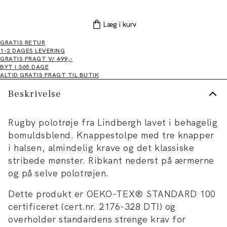
Læg i kurv
GRATIS RETUR
1-2 DAGES LEVERING
GRATIS FRAGT V/ 499,-
BYT I 365 DAGE
ALTID GRATIS FRAGT TIL BUTIK
Beskrivelse
Rugby polotrøje fra Lindbergh lavet i behagelig
bomuldsblend. Knappestolpe med tre knapper
i halsen, almindelig krave og det klassiske
stribede mønster. Ribkant nederst på ærmerne
og på selve polotrøjen.
Dette produkt er OEKO-TEX® STANDARD 100
certificeret (cert.nr. 2176-328 DTI) og
overholder standardens strenge krav for