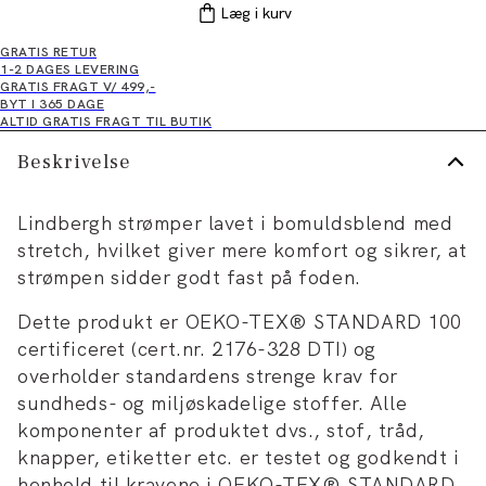
Læg i kurv
GRATIS RETUR
1-2 DAGES LEVERING
GRATIS FRAGT V/ 499,-
BYT I 365 DAGE
ALTID GRATIS FRAGT TIL BUTIK
Beskrivelse
Lindbergh strømper lavet i bomuldsblend med
stretch, hvilket giver mere komfort og sikrer, at
strømpen sidder godt fast på foden.
Dette produkt er OEKO-TEX® STANDARD 100
certificeret (cert.nr. 2176-328 DTI) og
overholder standardens strenge krav for
sundheds- og miljøskadelige stoffer. Alle
komponenter af produktet dvs., stof, tråd,
knapper, etiketter etc. er testet og godkendt i
henhold til kravene i OEKO-TEX® STANDARD