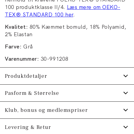
100 produktklasse II/4.
Læs mere om OEKO-
TEX® STANDARD 100 her
.
Kvalitet:
80% Kæmmet bomuld, 18% Polyamid,
2% Elastan
Farve:
Grå
Varenummer:
30-991208
Produktdetaljer
Onesize.
Pasform & Størrelse
Ribstrikket skaft.
Klub, bonus og medlemspriser
Fremstillet i bomuldsblend med stretch for
Størrelsesguide
ekstra komfort.
Tilmeld dig Klub Tøjeksperten helt gratis.
Levering & Retur
Certificeret med OEKO-TEX® STANDARD