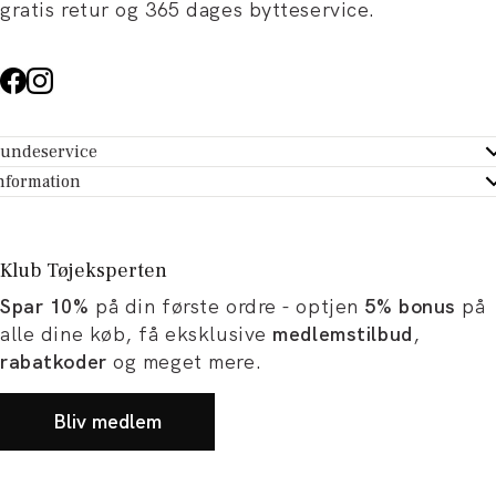
gratis retur og 365 dages bytteservice.
undeservice
ndeservice - Hjælpecenter
nformation
m Tøjeksperten
ontakt
tikker
turportal
Klub Tøjeksperten
spiration og artikler
rtryd dit køb
Spar 10%
på din første ordre - optjen
5% bonus
på
ørrelsesguide
avekort
alle dine køb, få eksklusive
medlemstilbud
,
b og karriere
turnering
rabatkoder
og meget mere.
okumentation
Bliv medlem