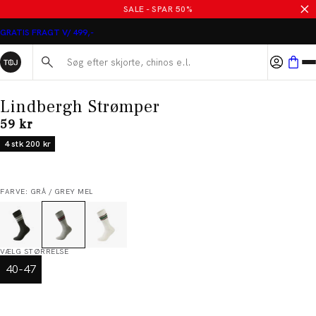
SALE - SPAR 50%
GRATIS FRAGT V/ 499,-
Søg her...
Lindbergh Strømper
I alt (inkl. rabat)
59 kr
4 stk 200 kr
FARVE: GRÅ / GREY MEL
VÆLG STØRRELSE
40-47